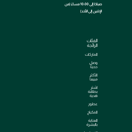
صباحًا إلى 10:00 مساءً (من
الإثنين إلى الأحد)
الفئات
الرائجة
الماركات
وصل
حديثاً
الأكثر
مبيعاً
اشترِ
بطاقة
هدية
عطور
المكياج
العناية
بالبشرة