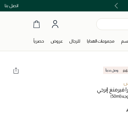
اتصل بنا
توصيل مجاني على جميع الطلبات ما فوق 299 ريال
جسم
مجموعات الهدايا
للرجال
عروض
حصرياً
انية
وصل حديثاً
س
 فيرمنغ إنرجي
وجه
(50ml)
‎ 