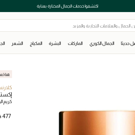
اكتشفوا خدمات الجمال المختارة بعناية
 حديثا
الجمال الكوري
الماركات
البشرة
المكياج
الشعر
ال
هدايا مج
كلارن
إكسترا
كريم ال
⃁ ⁦477⁩ ‎