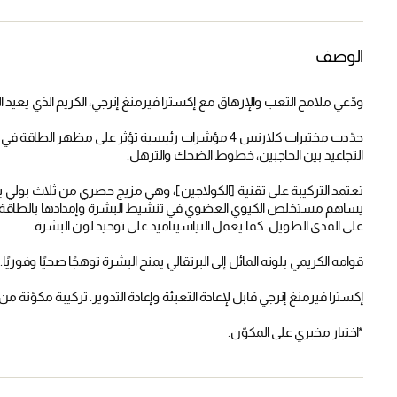
الوصف
ودّعي ملامح التعب والإرهاق مع إكسترا فيرمنغ إنرجي، الكريم الذي يعيد 
حدّدت مختبرات كلارنس 4 مؤشرات رئيسية تؤثر على مظهر 
التجاعيد بين الحاجبين، خطوط الضحك والترهل.
تعتمد التركيبة على تقنية [الكولاجين]، وهي مزيج حصري من ثلاث بولي ب
يساهم مستخلص الكيوي العضوي في تنشيط البشرة وإمدادها بالطاقة، 
على المدى الطويل. كما يعمل النياسيناميد على توحيد لون البشرة.
قوامه الكريمي بلونه المائل إلى البرتقالي يمنح البشرة توهجًا صحيًا وفوريًا.
إكسترا فيرمنغ إنرجي قابل لإعادة التعبئة وإعادة التدوير. تركيبة مكوّنة من 91% من مكونات ذات أصل طبيعي
*اختبار مخبري على المكوّن.