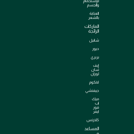
للإستحمام
والجسم
العناية
بالشعر
الماركات
الرائجة
شانيل
ديور
بربري
إيف
سان
لوران
لانكوم
جيفنشي
ميك
اب
فور
ايفر
كلارنس
المساعد
و