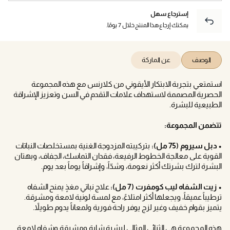
إسترجاع سهل
يمكنك إرجاع هذا المنتج خلال 7 يومًا.
الوصف
عن الماركة
استمتعي بتجربة الابتكار الأيقوني من كلارنس مع هذه المجموعة
الحصرية المصممة لاستهداف علامات التقدم في السن وتعزيز الإشراقة
الطبيعية للبشرة.
تتضمن المجموعة:
• دبل سيروم (75 مل):
بتركيبته المزدوجة الغنية بمستخلصات النباتات
القوية على معالجة الخطوط الرفيعة، فقدان التماسك، الجفاف، وبهتان
البشرة لترك بشرتك أكثر نعومة، وشدّاً، وإشراقاً يوماً بعد يوم.
• زيت الشفاه ليب كومفرت (7 مل):
علاج نباتي مغذٍ يمنح الشفاه
ترطيباً عميقاً، ويجعلها أكثر امتلاءً، مع لمسة لونية لامعة ومشرقة.
يتميز بقوام خفيف وغير لزج يوفر راحة فورية ولمعاناً يدوم طويلاً.
هذه المجموعة هي الثنائي المثالي لبشرة شابة ومشرقة وشفاه لامعة