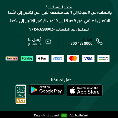
العناية بالشعر
التوصيل
كلارنس
انضموا لفيسز
بحاجة للمساعدة؟
الإرجاع
واتساب: من 9 صباحًا إلى 1 بعد منتصف الليل (من الإثنين إلى الأحد)
برنامج الولاء ميوز
تتبع طلبك
الاتصال الهاتفي: من 9 صباحًا إلى 10 مساءً (من الإثنين إلى الأحد)
الوظائف
محدد المتاجر
الشروط و الأحكام
للتواصل عبر الواتساب
+971563299902
سياسة الخصوصية
أرسل لنا:
اتصل بنا:
800 435 8000
رقم السجل التجاري: 7013320481 — صادر من وزارة التجارة
استفسار
حمل تطبيقنا
تفضيلات اللغة:
السعودية
English