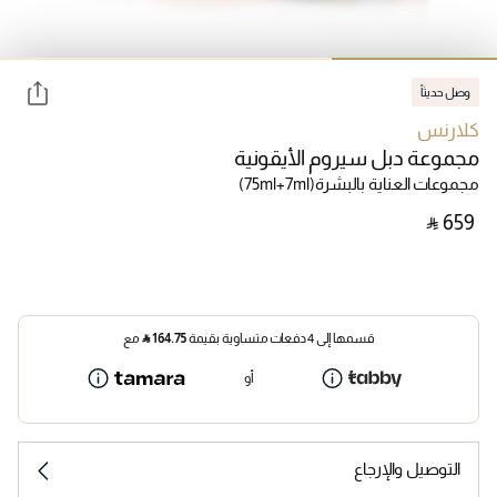
وصل حديثاً
كلارنس
مجموعة دبل سيروم الأيقونية
مجموعات العناية بالبشرة
(75ml+7ml)
‎ ⃁ ⁦659⁩ ‎
قسمها إلى 4 دفعات متساوية بقيمة
164.75
⃁
مع
أو
التوصيل والإرجاع