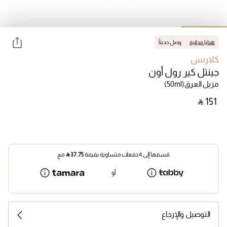
هدايا مجانية
وصل حديثاً
كلارنس
جينتل كير رول أون
مزيل العرق
(50ml)
‎ ⃁ ⁦151⁩ ‎
قسمها إلى 4 دفعات متساوية بقيمة
37.75
⃁
مع
أو
التوصيل والإرجاع