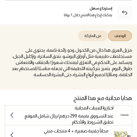
إسترجاع سهل
يمكنك إرجاع هذا المنتج خلال 7 يومًا.
الوصف
عن الماركة
مزيل العرق هذا خالٍ من الكحول وذو رائحة ناعمة، يحتوي على
مستخلصات طبيعية مثل أوراق البوشو، بندق الساحرة، وإكليل الجبل،
ويساعد على التحكم في التعرّق ليمنحك شعورًا بالجفاف والانتعاش
طوال اليوم. يتميز بتركيبته اللطيفة التي تجعله مناسبًا للاستخدام بعد
الحلاقة، ومثاليًا لجميع أنواع البشرة، حتى البشرة الحساسة.
هدايا مجانية مع هذا المنتج
اختاروا العينات المجانية
عند التسووق بقيمة 299 درهم/ريال شامل الموقع.
تطبق الشروط والأحكام
مجاناً حقيبة صغيرة + 4 منتجات ميني