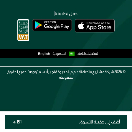
حمل تطبيقنا
تفضيلات اللغة:
السعودية
English
2026 ©
شركة مشاريع متضامنة ذ.م.م، المعروفة تجارياً باسم "وجوه". جميع الحقوق
محفوظة
أضف إلى حقيبة التسوق
‎ ⃁ ⁦151⁩ ‎