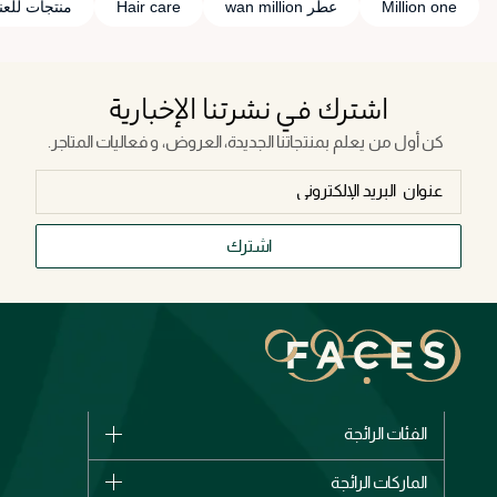
Million one
عطر wan million
Hair care
منتجات للعنا
اشترك في نشرتنا الإخبارية
كن أول من يعلم بمنتجاتنا الجديدة، العروض، و فعاليات المتاجر.
اشترك
الفئات الرائجة
الماركات
الماركات الرائجة