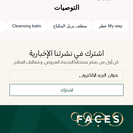
التوصيات
My way عطر
منظف يزيل المكياج
Cleansing balm
ح
اشترك في نشرتنا الإخبارية
كن أول من يعلم بمنتجاتنا الجديدة، العروض، و فعاليات المتاجر.
اشترك