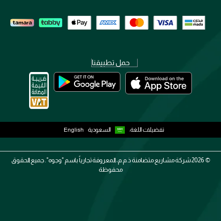
حمل تطبيقنا
تفضيلات اللغة:
السعودية
English
2026 ©
شركة مشاريع متضامنة ذ.م.م، المعروفة تجارياً باسم "وجوه". جميع الحقوق
محفوظة