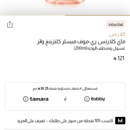
هدايا مجانية
كلارنس
ماي كلارنس ري-موف ميسلر كلنزينغ واتر
غسول ومنظف الوجه
(200ml)
‎ ⃁ ⁦121⁩ ‎
قسمها إلى 4 دفعات متساوية بقيمة
30.25
⃁
مع
أو
اكسب 105 نقطة من ميوز على طلبك -
تعرف على المزيد