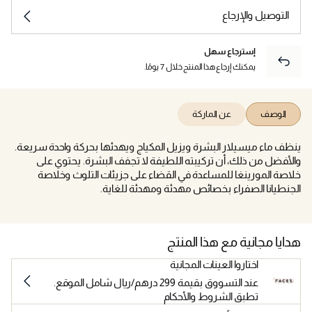
التوصيل والإرجاع
إسترجاع سهل
يمكنك إرجاع هذا المنتج خلال 7 يومًا.
الوصف
عن الماركة
ينظف ماء ميسيلار البشرة ويزيل المكياج ويهدئها بحركة واحدة سريعة.
والأفضل من ذلك، أن تركيبته اللطيفة لا تجفف البشرة. يحتوي على
خلاصة المورينغا للمساعدة في القضاء على جزيئات التلوث وخلاصة
الجنطيانا الصفراء بخصائص مهدئة ومهدئة للغاية.
هدايا مجانية مع هذا المنتج
اختاروا العينات المجانية
عند التسووق بقيمة 299 درهم/ريال شامل الموقع.
تطبق الشروط والأحكام