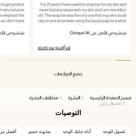
 to get product
For 25 years I have used the soap bar for oily skin and
t very inclusive
never had any issues with my skin and I am now 44yrs
 an elephant the
old. The soap bar was the only one that may skin could
t as I don't have
rely on and since been using the liquid soap for a while
 hurt. It either
my skin has broken out in spots and i feel so
e first time the
embarrassed and upset about it. I never feel like my
تم نشره في الأصل على Clinique UK
تم نشره في الأصل على K
uched for days.
skin is clean when using the liquid soap. I desperately
in ages. The old
need the soap bar to make a come back because I am
اقرأ المراجعة كاملة
ensed the right
lost without. I am looking for an alternative product
nser I'm likely
elsewhere that I can use I much prefer soap bars to
 else. I need my
liquid soap because it just doesn't work for me, please
. Listen to the
bring back the soap bar!!
ay your profits.
جميع المراجعات
فيسز الصفحة الرئيسية
البشرة
منظفات البشرة
غسول زيتي
التوصيات
غسول للوجه
أداة تدليك الوجه
صابونه جسم
أفضل مر