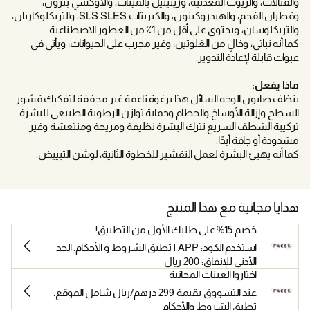
والفثالات، والزيوت المعدنية، وريتينيل بالميتات، والأوكسي بنزون​​،
وقطران الفحم، والهيدروكينون، والكبريتات SLS SLES، والتريكلوكاربان،
والتريكلوسان، ويحتوي على أقل من 1٪ من العطور الاصطناعية.
كما أنه نباتي، وخالٍ من الغلوتين، وغير مجرب على الحيوانات، ويأتي في
عبوات قابلة لإعادة التدوير.
ماذا يفعل:
ينظف صابون الوجه السائل هذا برغوة ناعمة غير مجففة لتفكيك قشور
السطح وإزالة الأوساخ والحطام وحماية توازن الرطوبة الطبيعي للبشرة.
تركيبة الشطف السريع تترك البشرة نظيفة ومريحة ومنتعشة وغير
مشدودة أو جافة أبدًا.
كما أنه يهيئ البشرة لعمل التقشير للخطوة الثانية، لوشن التبييض.
هدايا مجانية مع هذا المنتج
خصم 15% على طلبك الأول من التطبيق!
استخدم الكود: APP | تطبق الشروط و الأحكام. الحد
الأدنى للإنفاق: 200 ريال
اختاروا العينات المجانية
عند التسووق بقيمة 299 درهم/ريال شامل الموقع.
تطبق الشروط والأحكام