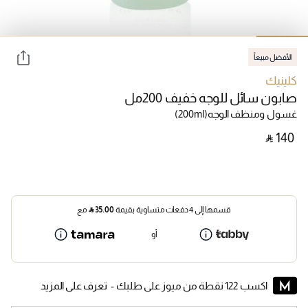
الأفضل مبيعاً
كلينيك
صابون سائل للوجه خفيف 200مل
غسول ومنظف الوجه
(200ml)
‎ ⃁ ⁦140⁩ ‎
قسمها إلى 4 دفعات متساوية بقيمة
35.00
⃁
مع
أو
اكسب 122 نقطة من ميوز على طلبك -
تعرف على المزيد