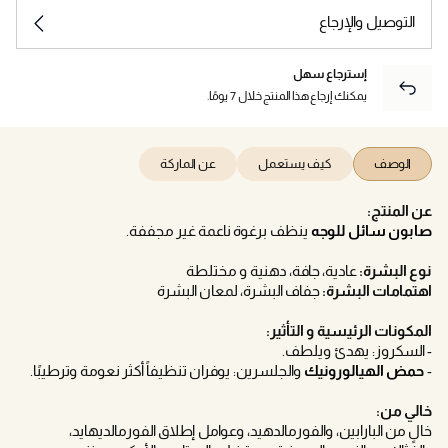
التوصيل والإرجاع
إسترجاع سهل
يمكنك إرجاع هذا المنتج خلال 7 يومًا.
الوصف
كيف يستعمل
عن الماركة
عن المنتج:
صابون سائل للوجه
ينظف برغوة ناعمة غير مجففة.
نوع البشرة:
عادية، جافة، دهنية و مختلطة
اهتمامات البشرة:
جفاف البشرة، لمعان البشرة
المكونات الرئيسية و التأثير:
- السكروز: يهدئ ويلطف.
-
حمض الهيالورونيك
والجلسرين: يوفران تنظيفاً أكثر نعومة وترطيبًا.
خالي من:
خالٍ من البارابين، والفورمالدهيد، وعوامل إطلاق الفورمالديهايد،