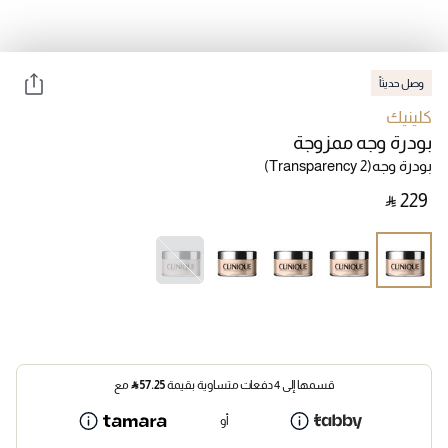
وصل حديثاً
كلينيك
بودرة وجه ممزوجة
بودرة وجه
(Transparency 2)
‎ ⃁ ⁦229⁩ ‎
قسمها إلى 4 دفعات متساوية بقيمة
57.25
⃁
مع
أو