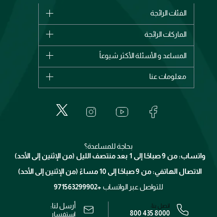
الفئات الرائجة
الماركات
الماركات الرائجة
وصل حديثاً
شانيل
المساعد و الأسئلة الأكثر شيوعاً
الأكثر مبيعاً
ديور
اشترِ بطاقة هدية
حسابك
معلومات عنا
بربري
عطور
الطلبات
إيف سان لوران
حول وجوه
المكياج
الأسئلة الأكثر شيوعاً
لانكوم
خدمات المعارض
العناية بالبشرة
الدفع
جيفنشي
تواصل معنا
للإستحمام والجسم
شارك مع أصدقائك
ميك اب فور ايفر
منصّة شبكة الشركاء
العناية بالشعر
التوصيل
كلارنس
انضموا لفيسز
بحاجة للمساعدة؟
الإرجاع
واتساب: من 9 صباحًا إلى 1 بعد منتصف الليل (من الإثنين إلى الأحد)
برنامج الولاء ميوز
تتبع طلبك
الاتصال الهاتفي: من 9 صباحًا إلى 10 مساءً (من الإثنين إلى الأحد)
الوظائف
محدد المتاجر
الشروط و الأحكام
للتواصل عبر الواتساب
+971563299902
سياسة الخصوصية
أرسل لنا:
اتصل بنا:
800 435 8000
رقم السجل التجاري: 7013320481 — صادر من وزارة التجارة
استفسار