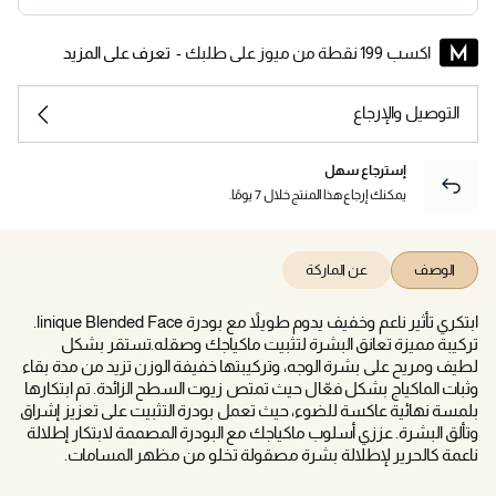
اكسب 199 نقطة من ميوز على طلبك -
تعرف على المزيد
التوصيل والإرجاع
إسترجاع سهل
يمكنك إرجاع هذا المنتج خلال 7 يومًا.
الوصف
عن الماركة
ابتكري تأثير ناعم وخفيف يدوم طويلاً مع بودرة linique Blended Face.
تركيبة مميزة تعانق البشرة لتثبيت ماكياجك وصقله.تستقر بشكل
لطيف ومريح على بشرة الوجه، وتركيبتها خفيفة الوزن تزيد من مدة بقاء
وثبات الماكياج بشكل فعّال حيث تمتص زيوت السطح الزائدة. تم ابتكارها
بلمسة نهائية عاكسة للضوء، حيث تعمل بودرة التثبيت على تعزيز إشراق
وتألق البشرة. عززي أسلوب ماكياجك مع البودرة المصممة لابتكار إطلالة
ناعمة كالحرير لإطلالة بشرة مصقولة تخلو من مظهر المسامات.