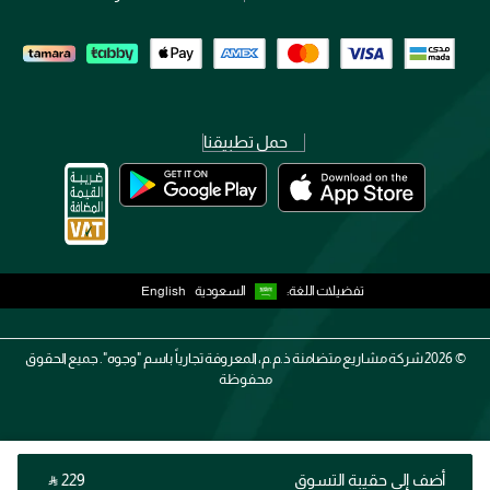
حمل تطبيقنا
تفضيلات اللغة:
السعودية
English
2026 ©
شركة مشاريع متضامنة ذ.م.م، المعروفة تجارياً باسم "وجوه". جميع الحقوق
محفوظة
أضف إلى حقيبة التسوق
‎ ⃁ ⁦229⁩ ‎