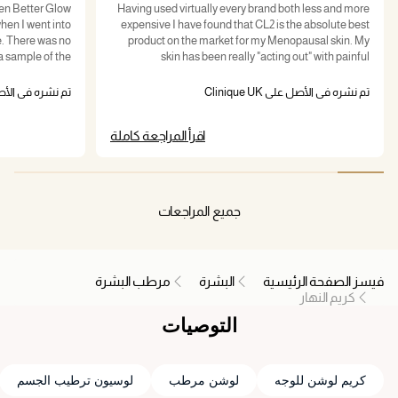
ven Better Glow
Having used virtually every brand both less and more
hen I went into
expensive I have found that CL2 is the absolute best
no
product on the market for my Menopausal skin. My
skin has been really "acting out" with painful
tamin) which is
breakouts. I have used Clinique in the past and cannot
 'glow'. OK,
remember for the life of me why I stopped!! I was
تم نشره في الأصل على Clinique UK
تم نشره في الأصل على K
hat's absolutely
gifted a 3-Step system for my birthday and I haven't
the only plus.
looked back. Thank you Clinique for giving my my
اقرأ المراجعة كاملة
confidence back!
جميع المراجعات
فيسز الصفحة الرئيسية
البشرة
مرطب البشرة
كريم النهار
التوصيات
كريم لوشن للوجه
لوشن مرطب
لوسيون ترطيب الجسم