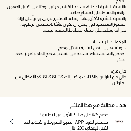
العلاج.
بالنسبة للبشرة الدهنية، يساعد التقشير مرتين يوميًا على تقليل الدهون
الزائدة والحفاظ على المسام صاف.
بالنسبة للبشرة الأكثر جفافاً، يساعد التقشير مرتين يومياً على إزالة
القشور السطحية التي يمكن أن تكون عائقًا لامتصاص الرطوبة.
حتى أنه يساعد على اختفاء الخطوط الدقيقة الجافة.
المكونات الرئيسية:
- الويتشهازل: ينقي البشرة بشكل واضح.
- حمض الساليسيليك: يساعد على تقشير سطح الجلد وتعزيز تجدد
الخلايا.
خال من:
خالي من البارابين والفثالات والكبريتات SLS SLES. كما أنه خالي من
الغلوتين.
هدايا مجانية مع هذا المنتج
خصم 15% على طلبك الأول من التطبيق!
استخدم الكود: APP | تطبق الشروط و الأحكام. الحد
الأدنى للإنفاق: 200 ريال