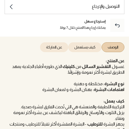
التوصيل والإرجاع
إسترجاع سهل
يمكنك إرجاع هذا المنتج خلال 7 يومًا.
الوصف
كيف يستعمل
عن الماركة
عن المنتج:
غسول
التقشير السائل
من
كلينيك
الذي طوره أطباء الجلدية يمهد
الطريق لبشرة أكثر نعومة وإشراقًا.
نوع البشرة:
مختلطة و دهنية
اهتمامات البشرة:
بهتان البشرة و لمعان البشرة
كيف يعمل:
التركيبة اللطيفة والمنعشة هي التي تُحدث الفارق لبشرة صحية.
يزيل التلوث والأوساخ والرقائق الباهتة ليكشف عن بشرة أكثر نعومة
ونقاء.
يجهز البشرة
للترطيب
- البشرة المقشرة أكثر تقبلًا للترطيب ومنتجات