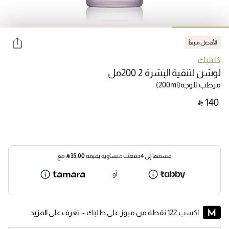
الأفضل مبيعاً
كلينيك
لوشن لتنقية البشرة 2 200مل
مرطب للوجه
(200ml)
‎ ⃁ ⁦140⁩ ‎
قسمها إلى 4 دفعات متساوية بقيمة
35.00
⃁
مع
أو
اكسب 122 نقطة من ميوز على طلبك -
تعرف على المزيد