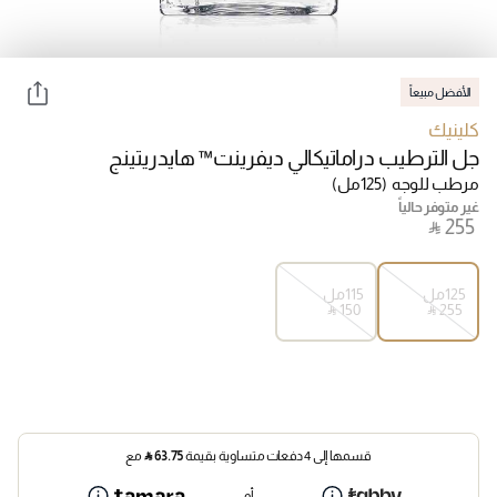
الأفضل مبيعاً
كلينيك
جل الترطيب دراماتيكالي ديفرينت™ هايدريتينج
مرطب للوجه
(125مل)
غير متوفر حالياً
‎ ⃁ ⁦255⁩ ‎
125مل
115مل
‎ ⃁ ⁦150⁩ ‎
‎ ⃁ ⁦255⁩ ‎
قسمها إلى 4 دفعات متساوية بقيمة
63.75
⃁
مع
أو