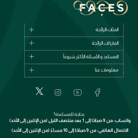
الفئات الرائجة
الماركات
الماركات الرائجة
وصل حديثاً
شانيل
المساعد و الأسئلة الأكثر شيوعاً
الأكثر مبيعاً
ديور
اشترِ بطاقة هدية
حسابك
معلومات عنا
بربري
عطور
الطلبات
إيف سان لوران
حول وجوه
المكياج
الأسئلة الأكثر شيوعاً
لانكوم
خدمات المعارض
العناية بالبشرة
الدفع
جيفنشي
تواصل معنا
للإستحمام والجسم
شارك مع أصدقائك
ميك اب فور ايفر
منصّة شبكة الشركاء
العناية بالشعر
التوصيل
كلارنس
انضموا لفيسز
بحاجة للمساعدة؟
الإرجاع
واتساب: من 9 صباحًا إلى 1 بعد منتصف الليل (من الإثنين إلى الأحد)
برنامج الولاء ميوز
تتبع طلبك
الاتصال الهاتفي: من 9 صباحًا إلى 10 مساءً (من الإثنين إلى الأحد)
الوظائف
محدد المتاجر