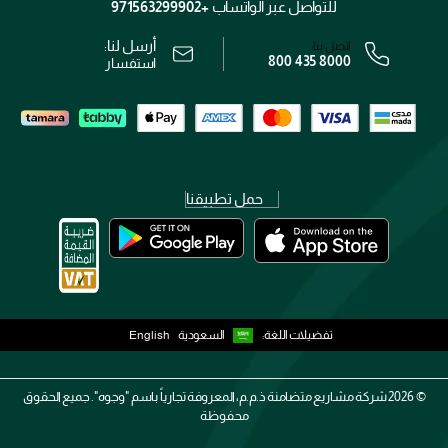
الشروط و الأحكام
للتواصل عبر الواتساب
+971563299902
سياسة الخصوصية
أرسل لنا:
اتصل بنا:
800 435 8000
رقم السجل التجاري: 7013320481 — صادر من وزارة التجارة
استفسار
حمل تطبيقنا
تفضيلات اللغة:
السعودية
English
2026 ©
شركة مشاريع متضامنة ذ.م.م، المعروفة تجارياً باسم "وجوه". جميع الحقوق
محفوظة