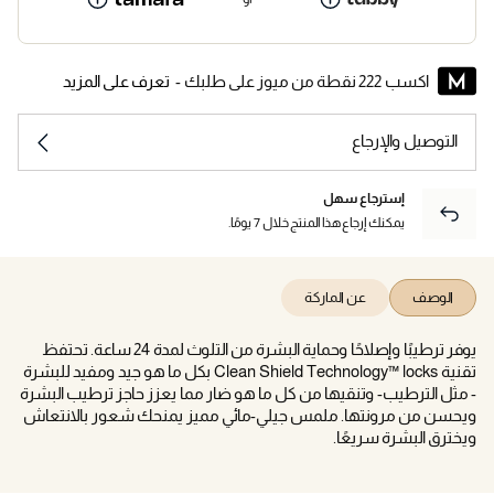
اكسب 222 نقطة من ميوز على طلبك -
تعرف على المزيد
التوصيل والإرجاع
إسترجاع سهل
يمكنك إرجاع هذا المنتج خلال 7 يومًا.
الوصف
عن الماركة
يوفر ترطيبًا وإصلاحًا وحماية البشرة من التلوث لمدة 24 ساعة. تحتفظ
تقنية Clean Shield Technology™ locks بكل ما هو جيد ومفيد للبشرة
- مثل الترطيب- وتنقيها من كل ما هو ضار مما يعزز حاجز ترطيب البشرة
ويحسن من مرونتها. ملمس جيلي-مائي مميز يمنحك شعور بالانتعاش
ويخترق البشرة سريعًا.