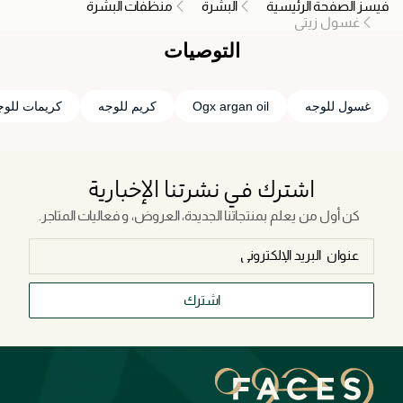
فيسز الصفحة الرئيسية
البشرة
منظفات البشرة
غسول زيتي
التوصيات
غسول للوجه
Ogx argan oil
كريم للوجه
كريمات للوج
اشترك في نشرتنا الإخبارية
كن أول من يعلم بمنتجاتنا الجديدة، العروض، و فعاليات المتاجر.
اشترك