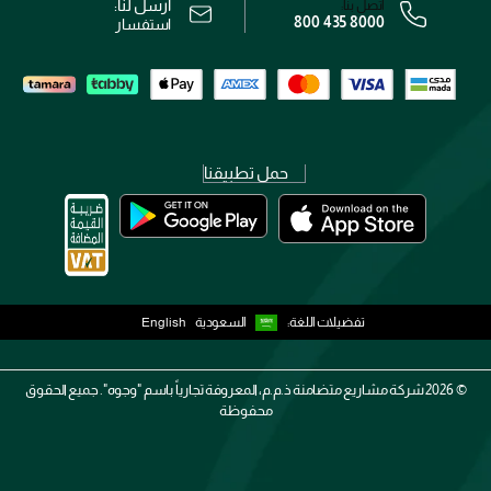
أرسل لنا:
اتصل بنا:
800 435 8000
رقم السجل التجاري: 7013320481 — صادر من وزارة التجارة
استفسار
حمل تطبيقنا
تفضيلات اللغة:
السعودية
English
2026 ©
شركة مشاريع متضامنة ذ.م.م، المعروفة تجارياً باسم "وجوه". جميع الحقوق
محفوظة