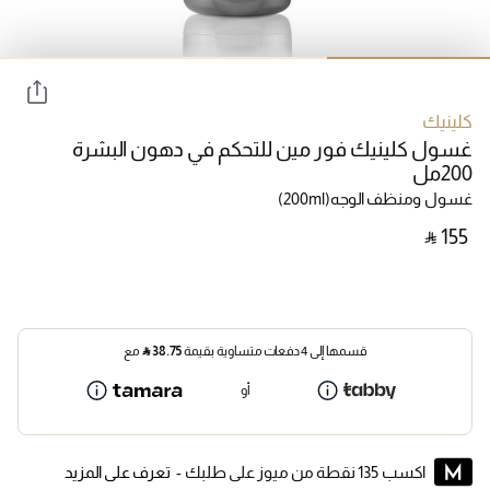
كلينيك
غسول كلينيك فور مين للتحكم في دهون البشرة
200مل
غسول ومنظف الوجه
(200ml)
‎ ⃁ ⁦155⁩ ‎
قسمها إلى 4 دفعات متساوية بقيمة
38.75
⃁
مع
أو
اكسب 135 نقطة من ميوز على طلبك -
تعرف على المزيد