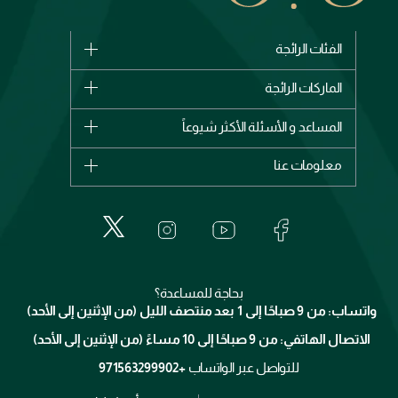
الفئات الرائجة
الماركات
الماركات الرائجة
وصل حديثاً
شانيل
المساعد و الأسئلة الأكثر شيوعاً
الأكثر مبيعاً
ديور
اشترِ بطاقة هدية
حسابك
معلومات عنا
بربري
عطور
الطلبات
إيف سان لوران
حول وجوه
المكياج
الأسئلة الأكثر شيوعاً
لانكوم
خدمات المعارض
العناية بالبشرة
الدفع
جيفنشي
تواصل معنا
للإستحمام والجسم
شارك مع أصدقائك
ميك اب فور ايفر
منصّة شبكة الشركاء
العناية بالشعر
التوصيل
كلارنس
انضموا لفيسز
بحاجة للمساعدة؟
الإرجاع
واتساب: من 9 صباحًا إلى 1 بعد منتصف الليل (من الإثنين إلى الأحد)
برنامج الولاء ميوز
تتبع طلبك
الاتصال الهاتفي: من 9 صباحًا إلى 10 مساءً (من الإثنين إلى الأحد)
الوظائف
محدد المتاجر
الشروط و الأحكام
للتواصل عبر الواتساب
+971563299902
سياسة الخصوصية