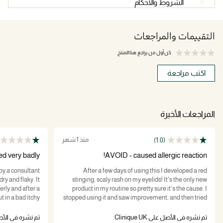
الشروط والاحكام
التقييمات والمراجعات
كن أول من يراجع هذا المنتج
اكتب مراجعة
المراجعات الأخيرة
منذ 1 شهر
(1.0)
ed very badly
AVOID - caused allergic reaction!
 by a consultant
After a few days of using this I developed a red
y and flaky. It
stinging, scaly rash on my eyelids! It's the only new
erly and after a
product in my routine so pretty sure it's the cause. I
t in a bad itchy
stopped using it and saw improvement, and then tried
 something I ate
it again and the rash has come back worse. Even
er a few days and
though I've stopped using it again now the rash is
تم نشره في الأصل على Clinique UK
تم نشره في الأصل على K