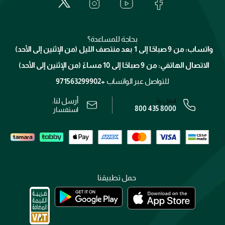
العناية بالبشرة
الدفع
جيفنشي
تواصل معنا
للإستحمام والجسم
شارك مع أصدقائك
ميك اب فور ايفر
منصّة شبكة الشركاء
العناية بالشعر
التوصيل
كلارنس
انضموا لفيسز
بحاجة للمساعدة؟
الإرجاع
واتساب: من 9 صباحًا إلى 1 بعد منتصف الليل (من الإثنين إلى الأحد)
برنامج الولاء ميوز
تتبع طلبك
الاتصال الهاتفي: من 9 صباحًا إلى 10 مساءً (من الإثنين إلى الأحد)
الوظائف
محدد المتاجر
الشروط و الأحكام
للتواصل عبر الواتساب
+971563299902
سياسة الخصوصية
أرسل لنا:
اتصل بنا:
800 435 8000
رقم السجل التجاري: 7013320481 — صادر من وزارة التجارة
استفسار
حمل تطبيقنا