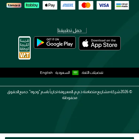
حمل تطبيقنا
تفضيلات اللغة:
السعودية
English
2026 ©
شركة مشاريع متضامنة ذ.م.م، المعروفة تجارياً باسم "وجوه". جميع الحقوق
محفوظة