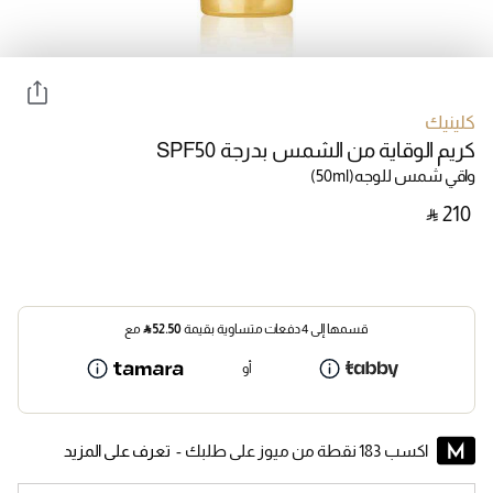
كلينيك
كريم الوقاية من الشمس بدرجة SPF50
واقي شمس للوجه
(50ml)
‎ ⃁ ⁦210⁩ ‎
قسمها إلى 4 دفعات متساوية بقيمة
52.50
⃁
مع
أو
اكسب 183 نقطة من ميوز على طلبك -
تعرف على المزيد