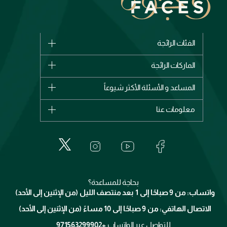
الفئات الرائجة
الماركات
الماركات الرائجة
وصل حديثاً
شانيل
المساعد و الأسئلة الأكثر شيوعاً
الأكثر مبيعاً
ديور
اشترِ بطاقة هدية
حسابك
معلومات عنا
بربري
عطور
الطلبات
إيف سان لوران
حول وجوه
المكياج
الأسئلة الأكثر شيوعاً
لانكوم
خدمات المعارض
العناية بالبشرة
الدفع
جيفنشي
تواصل معنا
للإستحمام والجسم
شارك مع أصدقائك
ميك اب فور ايفر
منصّة شبكة الشركاء
العناية بالشعر
التوصيل
كلارنس
انضموا لفيسز
بحاجة للمساعدة؟
الإرجاع
واتساب: من 9 صباحًا إلى 1 بعد منتصف الليل (من الإثنين إلى الأحد)
برنامج الولاء ميوز
تتبع طلبك
الاتصال الهاتفي: من 9 صباحًا إلى 10 مساءً (من الإثنين إلى الأحد)
الوظائف
محدد المتاجر
الشروط و الأحكام
للتواصل عبر الواتساب
+971563299902