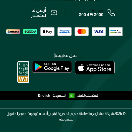
سياسة الخصوصية
أرسل لنا:
اتصل بنا:
800 435 8000
رقم السجل التجاري: 7013320481 — صادر من وزارة التجارة
استفسار
حمل تطبيقنا
تفضيلات اللغة:
السعودية
English
2026 ©
شركة مشاريع متضامنة ذ.م.م، المعروفة تجارياً باسم "وجوه". جميع الحقوق
محفوظة