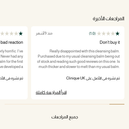
المراجعات الأخيرة
منذ 9 أشهر
(1.0)
- bad reaction
Don't buy it
ly horrific. I've
Really disappointed with this cleansing balm.
. Never had any
Purchased due to my usual cleansing balm being out
alm for the first
of stock and reading such good reviews on this one. Is
have developed a
much thicker and slower to melt than my usual balm.
ace - around my
Smells greasy too if that makes sense? Wiped the
aw with opening
balm off then rinsed. Although it seems like the
تم نشره في الأصل على Clinique UK
تم نشره في الأصل على K
eeding. I wish I
makeup is dissolving - after rinsing, my towels all have
in it to do this
makeup residue from me drying my face. Wake up on
اقرأ المراجعة كاملة
bsolutely gutted
a morning with a greasy top layer on my face and now
take for my skin
have a nice breakout. Please think carefully about
to heal?!?!?
purchasing if you're prone to bad skin. This isn't for
you.
جميع المراجعات