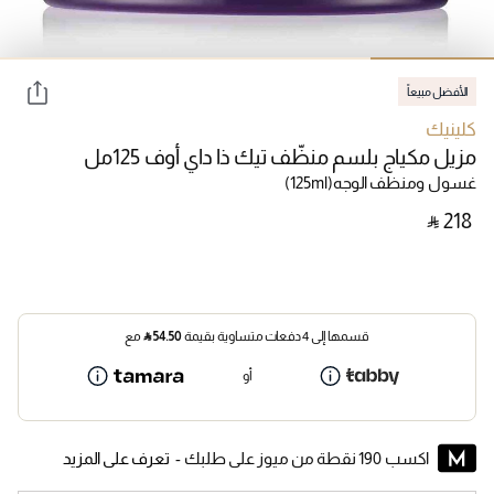
الأفضل مبيعاً
كلينيك
مزيل مكياج بلسم منظّف تيك ذا داي أوف 125مل
غسول ومنظف الوجه
(125ml)
‎ ⃁ ⁦218⁩ ‎
قسمها إلى 4 دفعات متساوية بقيمة
54.50
⃁
مع
أو
اكسب 190 نقطة من ميوز على طلبك -
تعرف على المزيد