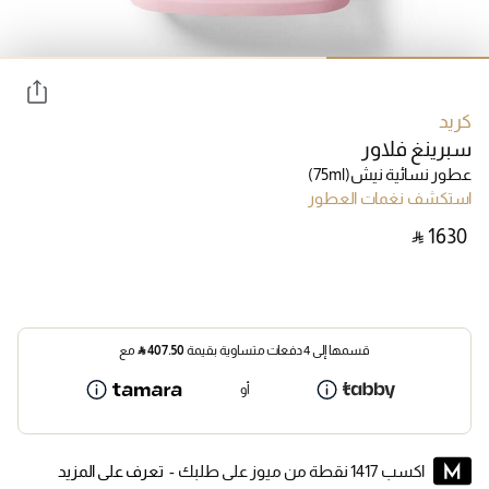
كريد
سبرينغ فلاور
عطور نسائية نيش
(75ml)
استكشف نغمات العطور
‎ ⃁ ⁦1630⁩ ‎
قسمها إلى 4 دفعات متساوية بقيمة
407.50
⃁
مع
أو
اكسب 1417 نقطة من ميوز على طلبك -
تعرف على المزيد