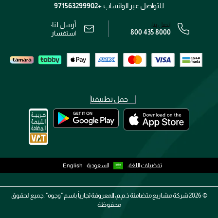
الشروط و الأحكام
للتواصل عبر الواتساب
+971563299902
سياسة الخصوصية
أرسل لنا:
اتصل بنا:
800 435 8000
رقم السجل التجاري: 7013320481 — صادر من وزارة التجارة
استفسار
حمل تطبيقنا
تفضيلات اللغة:
السعودية
English
2026 ©
شركة مشاريع متضامنة ذ.م.م، المعروفة تجارياً باسم "وجوه". جميع الحقوق
محفوظة