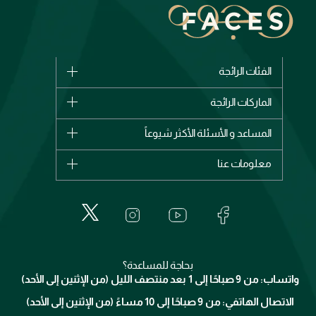
الفئات الرائجة
الماركات
الماركات الرائجة
وصل حديثاً
شانيل
المساعد و الأسئلة الأكثر شيوعاً
الأكثر مبيعاً
ديور
اشترِ بطاقة هدية
حسابك
معلومات عنا
بربري
عطور
الطلبات
إيف سان لوران
حول وجوه
المكياج
الأسئلة الأكثر شيوعاً
لانكوم
خدمات المعارض
العناية بالبشرة
الدفع
جيفنشي
تواصل معنا
للإستحمام والجسم
شارك مع أصدقائك
ميك اب فور ايفر
منصّة شبكة الشركاء
العناية بالشعر
التوصيل
كلارنس
انضموا لفيسز
بحاجة للمساعدة؟
الإرجاع
واتساب: من 9 صباحًا إلى 1 بعد منتصف الليل (من الإثنين إلى الأحد)
برنامج الولاء ميوز
تتبع طلبك
الاتصال الهاتفي: من 9 صباحًا إلى 10 مساءً (من الإثنين إلى الأحد)
الوظائف
محدد المتاجر