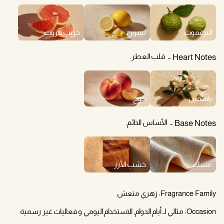
البرغموت
ليمون
جريب فروت
قلب العطر.
Heart Notes
ياسمين
خوخ
الأساس الدائم.
Base Notes
مسك
خشب الأرز
Fragrance Family:
زهري منعش
Occasion:
مثالي لـ أيام الدوام, الاستخدام اليومي و فعاليات غير رسمية