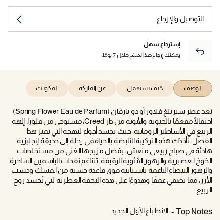
التوصيل والإرجاع
إسترجاع سهل
يمكنك إرجاع هذا المنتج خلال 7 يومًا.
الوصف
كيف يستعمل
عن الماركة
المكونات
يُعد عطر سبرينغ فلاور أو دو بارفان (Spring Flower Eau de Parfum)
احتفالًا مفعمًا بالحيوية والأنوثة من دار Creed، مستوحى من فلورا، إلهة
الربيع في الأساطير الرومانية، حيث يجسد أجواء البهجة التي تميز هذا
الفصل. تأخذك هذه التركيبة النابضة بالحياة في رحلة إلى حديقة إنجليزية
هادئة في صباح ربيعي منعش، بفضل مزيجها الغني من مستخلصات
الخوخ العصيرية والزهور الأنثوية الرقيقة. تتناغم نفحات الياسمين الساحرة
والزهور البيضاء الناعمة بانسيابية فوق قاعدة حسية من المسك وخشب
الأرز، مما يضفي عمقًا وهدوءًا على هذه التحفة العطرية التي تُجسد روح
الربيع.
الانطباع الأول الجديد.
Top Notes