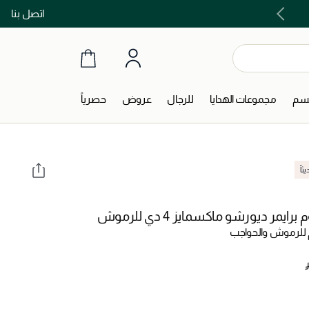
اتصل بنا
اشتري الآن و ادفع لاحقاً مع تابي و تمارا!
جسم
مجموعات الهدايا
للرجال
عروض
حصرياً
اً
رايمر ديورشو ماكسمايز 4 دي للرموش
للرموش والحواجب
‎ 