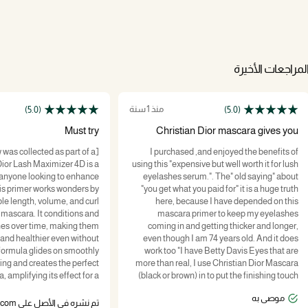
لمراجعات الأخيرة
منذ 1 سنة
(5.0)
(5.0)
Must try
Christian Dior mascara gives you
phoenix like eyes
w was collected as part of a
I purchased ,and enjoyed the benefits of
ior Lash Maximizer 4D is a
using this "expensive but well worth it for lush
 anyone looking to enhance
eyelashes serum.". The" old saying" about
his primer works wonders by
"you get what you paid for" it is a huge truth
le length, volume, and curl
here, because I have depended on this
 mascara. It conditions and
mascara primer to keep my eyelashes
hes over time, making them
coming in and getting thicker and longer,
r and healthier even without
even though I am 74 years old. And it does
ormula glides on smoothly
work too "I have Betty Davis Eyes that are
ing and creates the perfect
more than real, I use Christian Dior Mascara
 amplifying its effect for a
(black or brown) in to put the finishing touch
ching look. Whether you’re
on and I feel like people when they look at me,
موصى به
tural or bold style, this lash
first............see ,my eyes. And when they do it
تم نشره في الأصل على dior.com