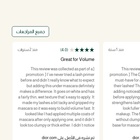
جميع المراجعات
منذ 1 سنة
منذ 2 سنوات
(4.0)
er
Great for Volume
 a
[This review was collected as part of a
[This revie
ash
promotion.] I’ve never tried a lash primer
promotion.] The D
 to
before and didn’t really know what to expect
must-have for
ok.
but adding this under mascara definitely
their lashes! T
nce
makes a difference. It goes on white and has
adding noticeab
and
a fairly thin, wet texture that’s easy to apply. It
before applying
hey
made my lashes a bit tacky and gripped my
strengthens las
ied
mascara so it was easy to build volume fast. It
look fulle
ame
looked like I had applied multiple coats of
makeup. The f
his
mascara after only applying one, and it didn’t
without clump
who
look too clumpy or thick either. I didn’t notice
base for mascara,
uct
any difference in lengthening versus mascara
dramatic, eye-cat
ght
alone, though, and any benefit from the
going for a na
تم نشره في الأصل على dior.com
تم 