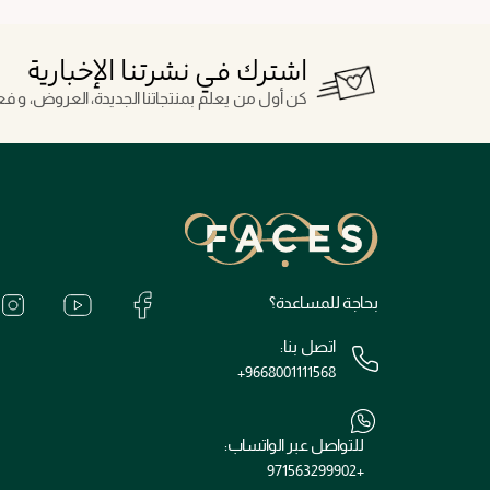
اشترك في نشرتنا الإخبارية
كن أول من يعلم بمنتجاتنا الجديدة، العروض، و فعال
بحاجة للمساعدة؟
اتصل بنا:
+9668001111568
للتواصل عبر الواتساب:
+971563299902