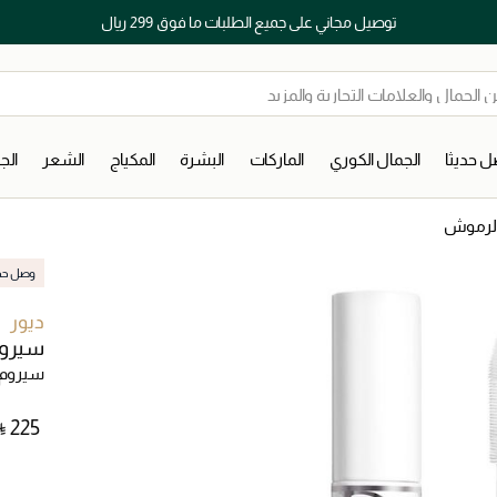
توصيل مجاني على جميع الطلبات ما فوق 299 ريال
 حديثا
الجمال الكوري
الماركات
البشرة
المكياج
الشعر
ال
الرموش
وصل حديث
ديور
سيروم ب
سيروم 
⃁ ⁦225⁩ ‎