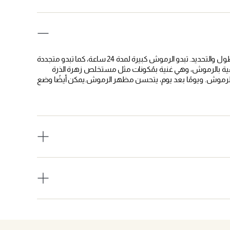
هو سيروم Dior برايمر للرموش يعمل بأربعة أبعاد: الحجم والتجعيد والطول والتحديد. تبدو الرموش كبيرة لمدة 24 ساعة، كما تبدو متجددة
لماسكارا.توفر Diorshow Maximizer 4D عناية حقيقية بالرموش، وهي غنية بمُكونات مثل مستخلص زهرة الذرة
لرموش. ويومًا بعد يوم، يتحسن مظهر الرموش.يمكن أيضًا وضع