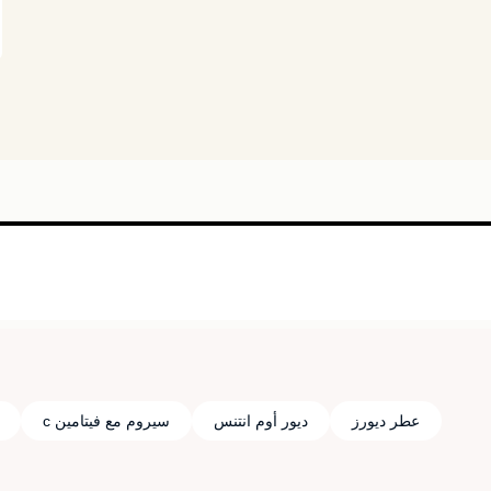
عطر ديورز
ديور أوم انتنس
سيروم مع فيتامين c