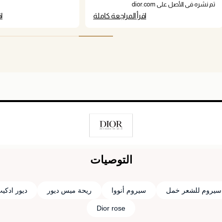
ur lashes to the next level.
feels like there are depth to them,
تم نشره في الأصل على dior.com
ded for beautiful, boosted
intelligence, and personality, and a little bit of
اقرأ المراجعة كاملة
ا
lashes!
mystery to boot.
التوصيات
سيروم للشعر خمل
سيروم أنووا
ريحة ميس ديور
ديور ادكي
Dior rose