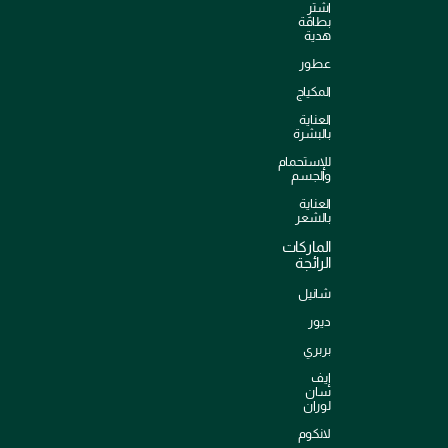
اشترِ
بطاقة
هدية
عطور
المكياج
العناية
بالبشرة
للإستحمام
والجسم
العناية
بالشعر
الماركات
الرائجة
شانيل
ديور
بربري
إيف
سان
لوران
لانكوم