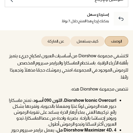
إسترجاع سهل
يمكنك إرجاع هذا المنتج خلال 7 يومًا.
الوصف
كيف يستعمل
عن الماركة
اكتشفي مجموعة Diorshow من أساسيات العيون لمكياج جريء يتميز
بأناقة الأزياء الراقية. باستخدام الماسكارا والبرايمر-سيروم المخصص
للرموش الموجود في المجموعة، امنحي رموشك حجمًا مذهلًا وتجعيدًا
رائعًا.
تتضمن مجموعة Diorshow هذه:
Diorshow Iconic Overcurl، اللون 090 أسود:
تمنح ماسكارا
ديور هذه الرموش لونًا غنيًا ومفعمًا بالحيوية، وتفردها بشكل
رائع. تركيبها الغني بماء أزهار الذرة يساعد على تقوية الرموش
ويوفر إحساسًا بالراحة. بضربة واحدة من عصا الماسكارا، تبدو
العيون أكثر اتساعًا وتبدو الرموش أطول.
Diorshow Maximizer 4D، 4 مل:
يعمل برايمر-سيروم ديور