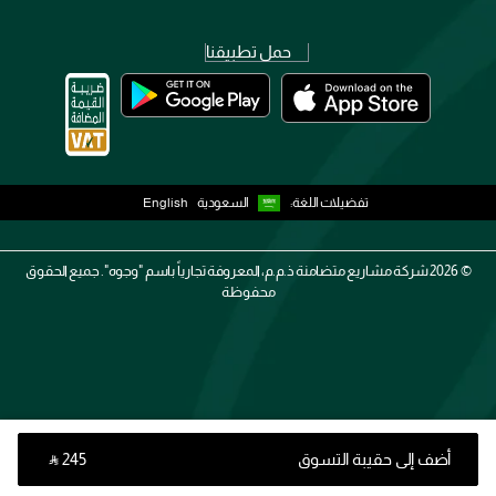
حمل تطبيقنا
تفضيلات اللغة:
السعودية
English
2026 ©
شركة مشاريع متضامنة ذ.م.م، المعروفة تجارياً باسم "وجوه". جميع الحقوق
محفوظة
أضف إلى حقيبة التسوق
‎ ⃁ ⁦245⁩ ‎