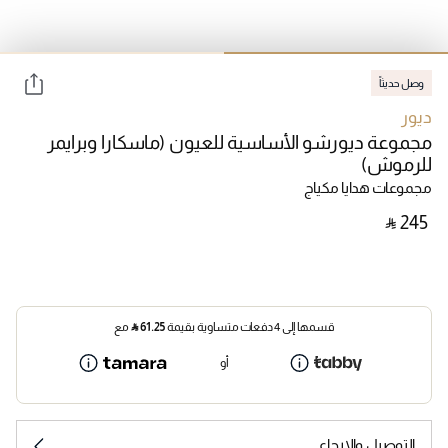
وصل حديثاً
ديور
مجموعة ديورشو الأساسية للعيون (ماسكارا وبرايمر
للرموش)
مجموعات هدايا مكياج
‎ ⃁ ⁦245⁩ ‎
قسمها إلى 4 دفعات متساوية بقيمة
61.25
⃁
مع
أو
التوصيل والإرجاع