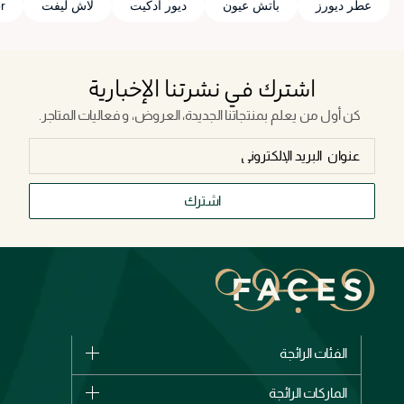
عطر ديورز
باتش عيون
ديور ادكيت
لاش ليفت
ior
اشترك في نشرتنا الإخبارية
كن أول من يعلم بمنتجاتنا الجديدة، العروض، و فعاليات المتاجر.
اشترك
الفئات الرائجة
الماركات
الماركات الرائجة