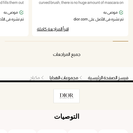
d fills them out
curved brush, there is no huge amount of mascara on
nd complimented
the brush. Of the huge pluses: the eyelashes are
موصى به
موصى به
ing fake lashes.
divided, nothing flows for many, many hours. And
nd of the day, it
personally, it is important to me that the mascara does
تم نشره في الأصل على dior.com
تم نشره في الأصل على
 easily removed.
not cause irritation and tearing of the eyes.
اقرأ المراجعة كاملة
جميع المراجعات
فيسز الصفحة الرئيسية
مجموعات الهدايا
مكياج
التوصيات