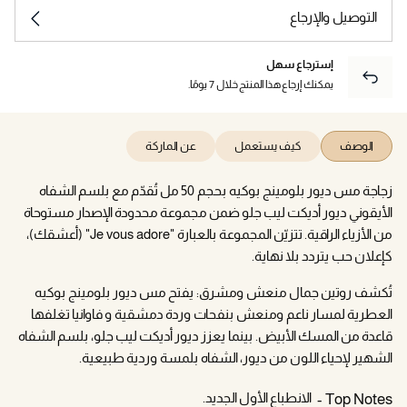
التوصيل والإرجاع
إسترجاع سهل
يمكنك إرجاع هذا المنتج خلال 7 يومًا.
الوصف
كيف يستعمل
عن الماركة
زجاجة مس ديور بلومينج بوكيه بحجم 50 مل تُقدّم مع بلسم الشفاه
الأيقوني ديور أديكت ليب جلو ضمن مجموعة محدودة الإصدار مستوحاة
من الأزياء الراقية. تتزيّن المجموعة بالعبارة "Je vous adore" (أعشقك)،
كإعلان حب يتردد بلا نهاية.
تُكشف روتين جمال منعش ومشرق: يفتح مس ديور بلومينج بوكيه
العطرية لمسار ناعم ومنعش بنفحات وردة دمشقية و فاوانيا تغلفها
قاعدة من المسك الأبيض. بينما يعزز ديور أديكت ليب جلو، بلسم الشفاه
الشهير لإحياء اللون من ديور، الشفاه بلمسة وردية طبيعية.
الانطباع الأول الجديد.
Top Notes