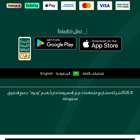
حمل تطبيقنا
تفضيلات اللغة:
السعودية
English
2026 ©
شركة مشاريع متضامنة ذ.م.م، المعروفة تجارياً باسم "وجوه". جميع الحقوق
محفوظة