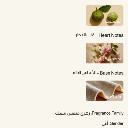
البرغموت
قلب العطر.
Heart Notes
نفحات زهرية
الأساس الدائم.
Base Notes
مسك
Fragrance Family:
زهري منعش مسك
Gender:
أنثى