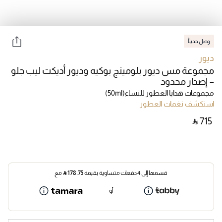
وصل حديثاً
ديور
مجموعة مس ديور بلومينج بوكيه وديور أديكت ليب جلو
– إصدار محدود
مجموعات هدايا العطور للنساء
(50ml)
استكشف نغمات العطور
‎ ⃁ ⁦715⁩ ‎
قسمها إلى 4 دفعات متساوية بقيمة
178.75
⃁
مع
أو