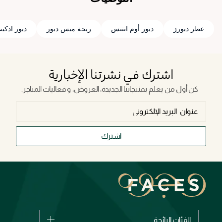
عطر ديورز
ديور أوم انتنس
ريحة ميس ديور
ديور ادكي
اشترك في نشرتنا الإخبارية
كن أول من يعلم بمنتجاتنا الجديدة، العروض، و فعاليات المتاجر.
اشترك
الفئات الرائجة