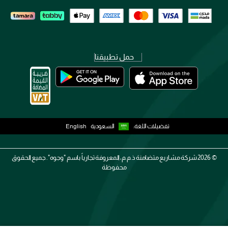
حمل تطبيقنا
تفضيلات اللغة:
السعودية
English
2026 ©
شركة مشاريع متضامنة ذ.م.م، المعروفة تجارياً باسم "وجوه". جميع الحقوق
محفوظة