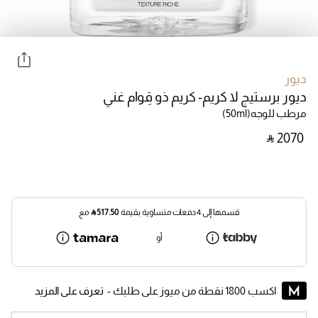
ديور
ديور برستيج لا كريم- كريم ذو قِوام غني
مرطب للوجه
(50ml)
‎ ⃁ ⁦2070⁩ ‎
قسمها إلى 4 دفعات متساوية بقيمة
517.50
⃁
مع
أو
اكسب 1800 نقطة من ميوز على طلبك -
تعرف على المزيد