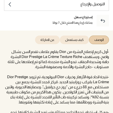
التوصيل والإرجاع
إسترجاع سهل
يمكنك إرجاع هذا المنتج خلال 7 يومًا.
الوصف
كيف يستعمل
عن الماركة
-أول كريم لإصلاح البشرة من Dior يقاوم علامات تقدم السن بشكل
واضح، ويستهدف Dior Prestige La Crème Texture Riche البشرة
جافة وشديدة الجفاف. تبدو البشرة متجددة كما لو تم إصلاحها على ثلاثة
مستويات - حاجز البشرة والأدمة ومصفوفة البشرة.
-نتيجة اتحاد قوة الأزهار وخبرات Dior البيولوجية، تم تزويد Dior Prestige
La Crème بمُركب روزاببتيد الجديد: مُركز مُجدد للبشرة يجمع بين
مستخلص مع 88 جزيء من "روز دي جرانفيل"، وعصارتها الحيوية، واثنين
من الببتيدات التي تعزز الكولاجين. يتكون هذا الكريم من مكونات طبيعية
بنسبة 92%*، وتساعد تركيبته ذات التأثير المُجدد للبشرة على إعادة بناء
بنية البشرة ووظائفها، مما يساعد على إعادة تكثيفها وتقويتها.
-مع كل استخدام، تبدو التجاعيد ممتلئة وتستعيد البشرة كثافتها. تبدو