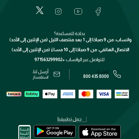
المكياج
الأسئلة الأكثر شيوعاً
لانكوم
خدمات المعارض
العناية بالبشرة
الدفع
جيفنشي
تواصل معنا
للإستحمام والجسم
شارك مع أصدقائك
ميك اب فور ايفر
منصّة شبكة الشركاء
العناية بالشعر
التوصيل
كلارنس
انضموا لفيسز
بحاجة للمساعدة؟
الإرجاع
واتساب: من 9 صباحًا إلى 1 بعد منتصف الليل (من الإثنين إلى الأحد)
برنامج الولاء ميوز
تتبع طلبك
الاتصال الهاتفي: من 9 صباحًا إلى 10 مساءً (من الإثنين إلى الأحد)
الوظائف
محدد المتاجر
الشروط و الأحكام
للتواصل عبر الواتساب
+971563299902
سياسة الخصوصية
أرسل لنا:
اتصل بنا:
800 435 8000
رقم السجل التجاري: 7013320481 — صادر من وزارة التجارة
استفسار
حمل تطبيقنا