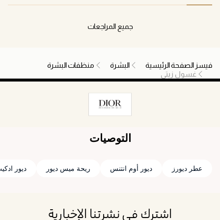
جميع المراجعات
فيسز الصفحة الرئيسية
البشرة
منظفات البشرة
غسول زيتي
التوصيات
عطر ديورز
ديور أوم انتنس
ريحة ميس ديور
ديور ادكي
اشترك في نشرتنا الإخبارية