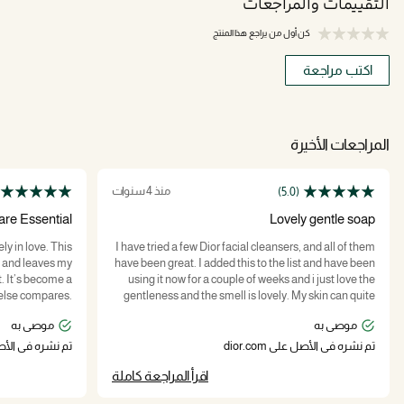
التقييمات والمراجعات
كن أول من يراجع هذا المنتج
اكتب مراجعة
المراجعات الأخيرة
منذ 4 سنوات
(5.0)
re Essential!
Lovely gentle soap
ly in love. This
I have tried a few Dior facial cleansers, and all of them
, and leaves my
have been great. I added this to the list and have been
t. It’s become a
using it now for a couple of weeks and i just love the
 else compares.
gentleness and the smell is lovely. My skin can quite
rth every drop!
sensitive to harsh cleaners. But I am so pleased with
موصى به
موصى به
this. I just wish the soap dish came with a lid to keep it
clean and make it easier to travel with.
تم نشره في الأصل على dior.com
تم نشره في الأصل على
اقرأ المراجعة كاملة