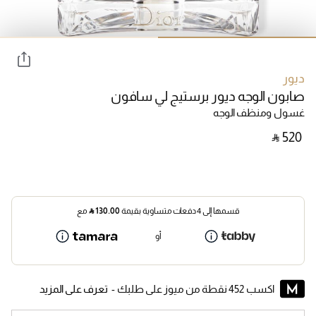
ديور
صابون الوجه ديور برستيج لي سافون
غسول ومنظف الوجه
‎ ⃁ ⁦520⁩ ‎
قسمها إلى 4 دفعات متساوية بقيمة
130.00
⃁
مع
أو
اكسب 452 نقطة من ميوز على طلبك -
تعرف على المزيد