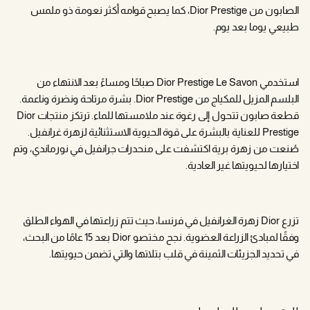
الصابون من Dior Prestige، كما يصبح قوامه أكثر نعومة ذو ملمس
طبيعي يوما بعد يوم.
استخدمي Dior Prestige Le Savon صباحًا ومساءً بعد الانتهاء من
البلسم المزيل للمكياج من Dior Prestige. بشرة مرتاحة ونضرة وناعمة.
قطعة صابون تتحول إلى رغوة عند ملامستها للماء. ترتكز منتجات Dior
Prestige للعناية بالبشرة على قوة الحيوية الاستثنائية لزهرة غرانفيل.
صُنعت من زهرة برية اكتشفت على منحدرات جرانفيل في نورماندي، وتم
اختيارها لحيويتها غير العادية.
تزرع Dior زهرة الغرانفيل في فرنسا، حيث تتم زراعتها في الهواء الطلق
وفقًا لمبادئ الزراعة العضوية. نجح مختصو Dior بعد 15 عامًا من البحث،
في تحديد الجزيئات الثمينة في قلب بتلاتها والتي تضمن حيويتها.