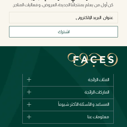
كن أول من يعلم بمنتجاتنا الجديدة، العروض، و فعاليات المتاجر.
اشترك
الفئات الرائجة
الماركات
الماركات الرائجة
وصل حديثاً
شانيل
المساعد و الأسئلة الأكثر شيوعاً
الأكثر مبيعاً
ديور
اشترِ بطاقة هدية
حسابك
معلومات عنا
بربري
عطور
الطلبات
إيف سان لوران
حول وجوه