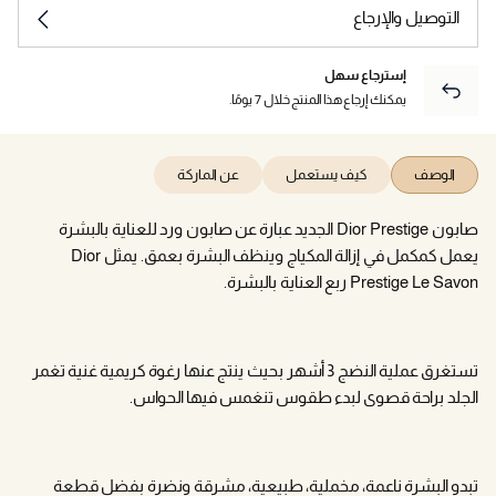
التوصيل والإرجاع
إسترجاع سهل
يمكنك إرجاع هذا المنتج خلال 7 يومًا.
الوصف
كيف يستعمل
عن الماركة
صابون Dior Prestige الجديد عبارة عن صابون ورد للعناية بالبشرة
يعمل كمكمل في إزالة المكياج وينظف البشرة بعمق. يمثل Dior
Prestige Le Savon ربع العناية بالبشرة.
تستغرق عملية النضج 3 أشهر بحيث ينتج عنها رغوة كريمية غنية تغمر
الجلد براحة قصوى لبدء طقوس تنغمس فيها الحواس.
تبدو البشرة ناعمة، مخملية، طبيعية، مشرقة ونضرة بفضل قطعة