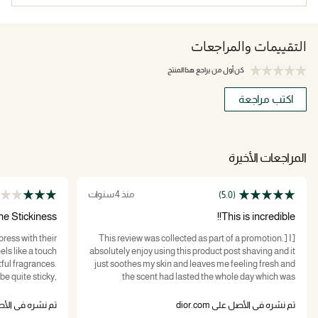
التقييمات والمراجعات
كن أول من يراجع هذا المنتج
اكتب مراجعة
المراجعات الأخيرة
منذ 4 سنوات
(5.0)
he Stickiness
This is incredible!!
press with their
[This review was collected as part of a promotion.] I
els like a touch
absolutely enjoy using this product post shaving and it
tful fragrances.
just soothes my skin and leaves me feeling fresh and
be quite sticky,
the scent had lasted the whole day which was
 While this is a
amazing. I would recommend this to those who are
beautiful scents
feeling like they are in need of an after shave balm and
تم نشره في الأصل على dior.com
تم نشره في الأصل على
g back to Dior.
would like to smell great straight after. The pump