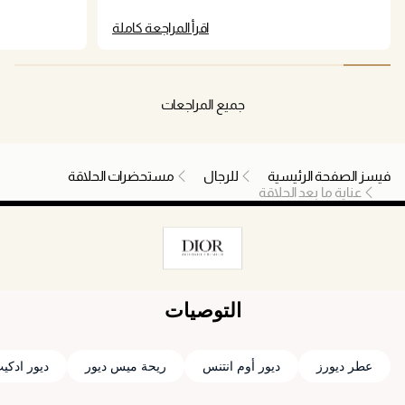
makes it hygienic to take the product out and one
اقرأ المراجعة كاملة
pump is enough for the my face primarily.
جميع المراجعات
فيسز الصفحة الرئيسية
للرجال
مستحضرات الحلاقة
عناية ما بعد الحلاقة
التوصيات
عطر ديورز
ديور أوم انتنس
ريحة ميس ديور
ديور ادكي