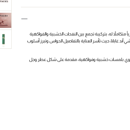
روتيناً عطرياً متكاملاً له، بتركيبة تجمع بين النفحات الخشبية والفواكهية
لبة الحصرية العطر ومنتجات من مجموعة K من دولتشي آند غابانا، حيث تأسر العناية بالتفاصيل الحواس وتبرز أسلوب
قوي بلمسات خشبية وفواكهية، مقدمة على شكل عطر وجل