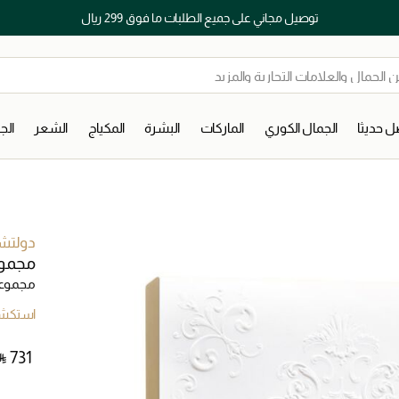
توصيل مجاني على جميع الطلبات ما فوق 299 ريال
 حديثا
الجمال الكوري
الماركات
البشرة
المكياج
الشعر
ال
دولتشي 
مجموعة
مجموعات
استكشف
 ⃁ ⁦731⁩ ‎