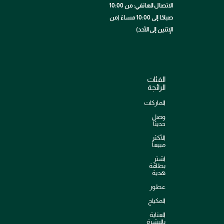
الاتصال الهاتفي: من 10:00
صباحًا إلى 10:00 مساءً (من
الإثنين إلى الأحد)
الفئات
الرائجة
الماركات
وصل
حديثاً
الأكثر
مبيعاً
اشترِ
بطاقة
هدية
عطور
المكياج
العناية
بالبشرة