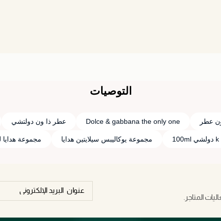
التوصيات
 ون عطر
Dolce & gabbana the only one
عطر ذا ون دولتشي
1
مجموعة يوكاليبس سيلايتين هدايا
مجموعة هدايا لل
يات المتاجر.