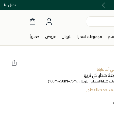
اتصل بنا
اشتري الآن و ادفع لاحقاً مع تابي و تمارا!
جسم
مجموعات الهدايا
للرجال
عروض
حصرياً
أند غابانا
 هدايا كي تريو
 هدايا العطور للرجال
(100ml+50ml+75ml)
 نغمات العطور
‎