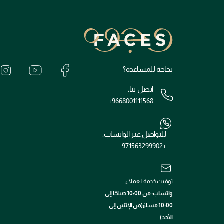
بحاجة للمساعدة؟
اتصل بنا:
+9668001111568
للتواصل عبر الواتساب:
+971563299902
توقيت خدمة العملاء:
واتساب: من 10:00 صباحًا إلى
10:00 مساءً(من الإثنين إلى
الأحد)