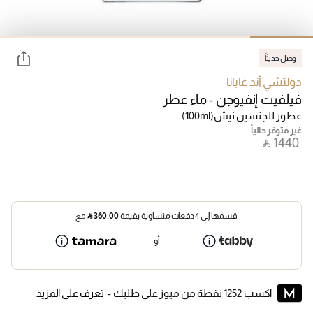
وصل حديثاً
دولتشي أند غابانا
فيلفيت إنفيوجن - ماء عطر
عطور للجنسين نيش
(100ml)
غير متوفر حالياً
‎ ⃁ ⁦1440⁩ ‎
قسمها إلى 4 دفعات متساوية بقيمة
360.00
⃁
مع
أو
اكسب 1252 نقطة من ميوز على طلبك -
تعرف على المزيد