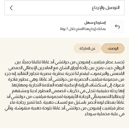
التوصيل والإرجاع
إسترجاع سهل
يمكنك إرجاع هذا المنتج خلال 7 يومًا.
الوصف
عن الماركة
يُجسد عطر فيلفيت إنفيوجن من دولتشي آند غابانا تناغمًا جميلاً بين
الروائح، حيث يمزج بين رائحة أوراق الشاي مع الماندرين الإيطالي الحمضي
المُنعش والبرغموت، ليقدم لنا تجربة عطرية عصرية تتجاوز التقاليد.إنه جزء
من مجموعة فيلفيت الحصرية من دولتشي آند غابانا، وهي عطور فاخرة
تدعوك إلى استكشاف الرؤية الإبداعية لهذه العلامة التجارية ومهارتها.
إنها رحلة حقيقية تتجلى في ذكريات مُصممي العطور لدينا وعشقهم
لإيطاليا.التصميمتأتي الزجاجة الأيقونية لمجموعة فيلفيت من دولتشي آند
غابانا بغطاء لونه أخضر باستيل مع لمسات ذهبية. كما تتميز زجاجة ماء
عطر فيلفيت إنفيوجن من دولتشي آند غابانا بلوحة ذهبية منقوشة، وتأتي
في علبة مخملية سوداء.