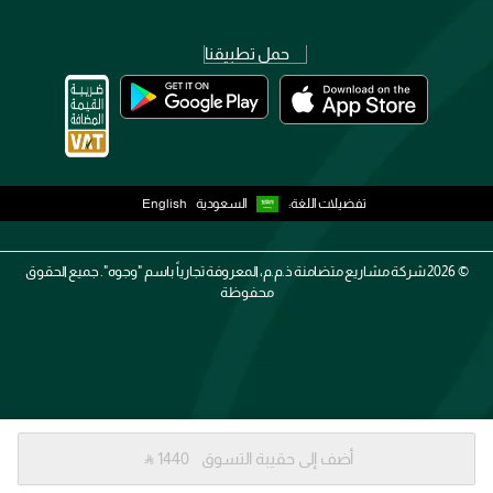
حمل تطبيقنا
تفضيلات اللغة:
السعودية
English
2026 ©
شركة مشاريع متضامنة ذ.م.م، المعروفة تجارياً باسم "وجوه". جميع الحقوق
محفوظة
أضف إلى حقيبة التسوق
‎ ⃁ ⁦1440⁩ ‎