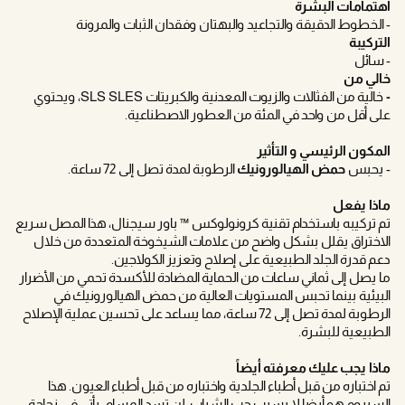
اهتمامات البشرة
- الخطوط الدقيقة والتجاعيد والبهتان وفقدان الثبات والمرونة
التركيبة
- سائل
خالي من
-
خالية من الفثالات والزيوت المعدنية والكبريتات SLS SLES، ويحتوي
على أقل من واحد في المئة من العطور الاصطناعية.
المكون الرئيسي و التأثير
- يحبس
حمض الهيالورونيك
الرطوبة لمدة تصل إلى 72 ساعة.
ماذا يفعل
تم تركيبه باستخدام تقنية كرونولوكس ™ باور سيجنال، هذا المصل سريع
الاختراق يقلل بشكل واضح من علامات الشيخوخة المتعددة من خلال
دعم قدرة الجلد الطبيعية على إصلاح وتعزيز الكولاجين.
ما يصل إلى ثماني ساعات من الحماية المضادة للأكسدة تحمي من الأضرار
البيئية بينما تحبس المستويات العالية من حمض الهيالورونيك في
الرطوبة لمدة تصل إلى 72 ساعة، مما يساعد على تحسين عملية الإصلاح
الطبيعية للبشرة.
ماذا يجب عليك معرفته أيضاً
تم اختباره من قبل أطباء الجلدية واختباره من قبل أطباء العيون. هذا
السيروم هو أيضا لا يسبب حب الشباب. لن تسد المسام. يأتي في زجاجة