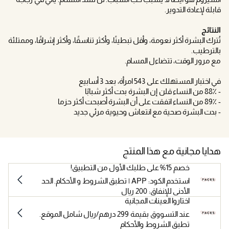
قابلة لإعادة التدوير.
النتائج
تُترك البشرة أكثر نعومة، وأقل تبطينًا، وأكثر تناسقًا، وأكثر إشراقًا، وممتلئة
بالترطيب.
مع مرور الوقت، تتضاءل المسام.
في اختبار المستهلك على 543 امرأة، بعد 3 أسابيع
- 88٪ من النساء قلن إن البشرة بدت أكثر شبابًا
- 89٪ من النساء اتفقت على أن البشرة أصبحت أكثر حزما
- بدت البشرة صحية مع انتعاش وحيوية مرئي جديد
هدايا مجانية مع هذا المنتج
خصم 15% على طلبك الأول من التطبيق!
استخدم الكود: APP | تطبق الشروط و الأحكام. الحد
الأدنى للإنفاق: 200 ريال
اختاروا العينات المجانية
عند التسووق بقيمة 299 درهم/ريال شامل الموقع.
تطبق الشروط والأحكام