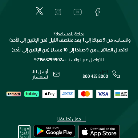
المكياج
الأسئلة الأكثر شيوعاً
لانكوم
خدمات المعارض
العناية بالبشرة
الدفع
جيفنشي
تواصل معنا
للإستحمام والجسم
شارك مع أصدقائك
ميك اب فور ايفر
منصّة شبكة الشركاء
العناية بالشعر
التوصيل
كلارنس
انضموا لفيسز
بحاجة للمساعدة؟
الإرجاع
واتساب: من 9 صباحًا إلى 1 بعد منتصف الليل (من الإثنين إلى الأحد)
برنامج الولاء ميوز
تتبع طلبك
الاتصال الهاتفي: من 9 صباحًا إلى 10 مساءً (من الإثنين إلى الأحد)
الوظائف
محدد المتاجر
الشروط و الأحكام
للتواصل عبر الواتساب
+971563299902
سياسة الخصوصية
أرسل لنا:
اتصل بنا:
800 435 8000
رقم السجل التجاري: 7013320481 — صادر من وزارة التجارة
استفسار
حمل تطبيقنا