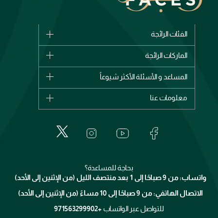
الفئات الرائجة
الماركات
الماركات الرائجة
وصل حديثاً
شانيل
المساعد و الأسئلة الأكثر شيوعاً
الأكثر مبيعاً
ديور
اشترِ بطاقة هدية
حسابك
معلومات عنا
بربري
عطور
الطلبات
إيف سان لوران
حول وجوه
المكياج
الأسئلة الأكثر شيوعاً
لانكوم
خدمات المعارض
العناية بالبشرة
الدفع
جيفنشي
تواصل معنا
للإستحمام والجسم
شارك مع أصدقائك
ميك اب فور ايفر
منصّة شبكة الشركاء
العناية بالشعر
التوصيل
كلارنس
انضموا لفيسز
بحاجة للمساعدة؟
الإرجاع
واتساب: من 9 صباحًا إلى 1 بعد منتصف الليل (من الإثنين إلى الأحد)
برنامج الولاء ميوز
تتبع طلبك
الاتصال الهاتفي: من 9 صباحًا إلى 10 مساءً (من الإثنين إلى الأحد)
الوظائف
محدد المتاجر
الشروط و الأحكام
للتواصل عبر الواتساب
+971563299902