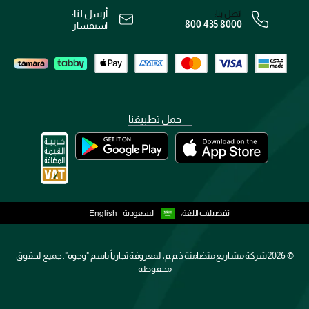
سياسة الخصوصية
أرسل لنا:
اتصل بنا:
800 435 8000
رقم السجل التجاري: 7013320481 — صادر من وزارة التجارة
استفسار
حمل تطبيقنا
تفضيلات اللغة:
السعودية
English
2026 ©
شركة مشاريع متضامنة ذ.م.م، المعروفة تجارياً باسم "وجوه". جميع الحقوق
محفوظة