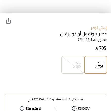
إستي لودر
عطر بيوتفول أو دو برفان
عطور نسائية
(75ml)
‎ ⃁ ⁦705⁩ ‎
15ml
75ml
‎ ⃁ ⁦100⁩ ‎
‎ ⃁ ⁦705⁩ ‎
قسمها إلى 4 دفعات متساوية بقيمة
176.25
⃁
مع
أو