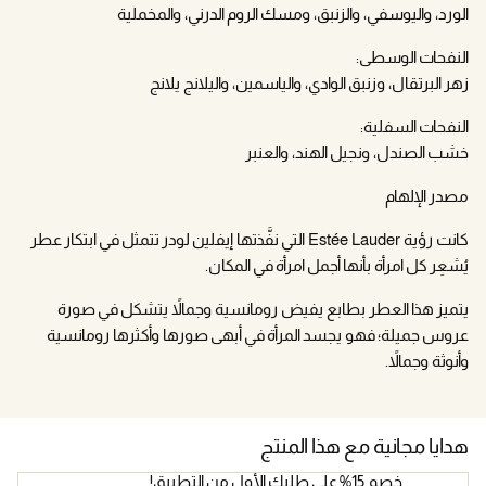
الورد، واليوسفي، والزنبق، ومسك الروم الدرني، والمخملية
النفحات الوسطى:
زهر البرتقال، وزنبق الوادي، والياسمين، واليلانج يلانج
النفحات السفلية:
خشب الصندل، ونجيل الهند، والعنبر
مصدر الإلهام
كانت رؤية Estée Lauder التي نفَّذتها إيفلين لودر تتمثل في ابتكار عطر
يُشعِر كل امرأة بأنها أجمل امرأة في المكان.
يتميز هذا العطر بطابع يفيض رومانسية وجمالاً يتشكل في صورة
عروس جميلة؛ فهو يجسد المرأة في أبهى صورها وأكثرها رومانسية
وأنوثة وجمالاً.
هدايا مجانية مع هذا المنتج
خصم 15% على طلبك الأول من التطبيق!