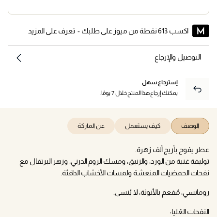
اكسب 613 نقطة من ميوز على طلبك -
تعرف على المزيد
التوصيل والإرجاع
إسترجاع سهل
يمكنك إرجاع هذا المنتج خلال 7 يومًا.
الوصف
كيف يستعمل
عن الماركة
عطر يفوح بأريج ألف زهرة.
توليفة غنية من الورد، والزنبق، ومسك الروم الدرني، وزهر البرتقال مع
نفحات الحمضيات المنعشة ولمسات الأخشاب الدافئة.
رومانسي، مُفعم بالأنوثة، لا يُنسى.
النفحات العُليا: