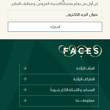
كن أول من يعلم بمنتجاتنا الجديدة، العروض، و فعاليات المتاجر.
اشترك
الفئات الرائجة
الماركات
الماركات الرائجة
وصل حديثاً
شانيل
المساعد و الأسئلة الأكثر شيوعاً
الأكثر مبيعاً
ديور
اشترِ بطاقة هدية
حسابك
معلومات عنا
بربري
عطور
الطلبات
إيف سان لوران
حول وجوه