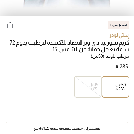
الأفضل مبيعاً
إستي لودر
كريم سوربيه داي وير المضاد للأكسدة لترطيب يدوم 72
ساعة بعامل حماية من الشمس 15
مرطب للوجه
(50مل)
‎ ⃁ ⁦285⁩ ‎
50مل
15مل
‎ ⃁ ⁦85⁩ ‎
‎ ⃁ ⁦285⁩ ‎
قسمها إلى 4 دفعات متساوية بقيمة
71.25
⃁
مع