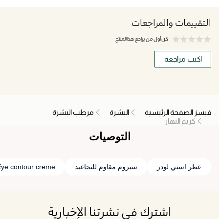
التقييمات والمراجعات
كن أول من يراجع هذا المنتج
اكتب مراجعة
فيسز الصفحة الرئيسية
البشرة
مرطب البشرة
كريم النهار
التوصيات
عطر استي لودر
سيروم مقاوم للتجاعيد
Eye contour creme
اشترك في نشرتنا الإخبارية