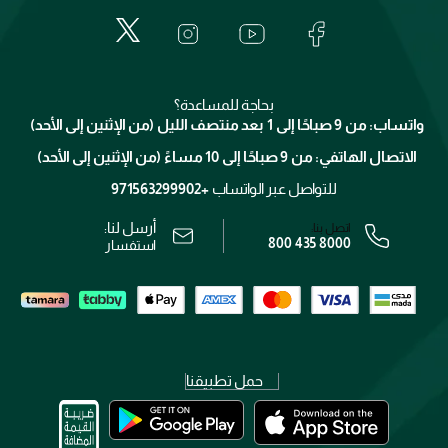
المكياج
الأسئلة الأكثر شيوعاً
لانكوم
خدمات المعارض
العناية بالبشرة
الدفع
جيفنشي
تواصل معنا
للإستحمام والجسم
شارك مع أصدقائك
ميك اب فور ايفر
منصّة شبكة الشركاء
العناية بالشعر
التوصيل
كلارنس
انضموا لفيسز
بحاجة للمساعدة؟
الإرجاع
واتساب: من 9 صباحًا إلى 1 بعد منتصف الليل (من الإثنين إلى الأحد)
برنامج الولاء ميوز
تتبع طلبك
الاتصال الهاتفي: من 9 صباحًا إلى 10 مساءً (من الإثنين إلى الأحد)
الوظائف
محدد المتاجر
الشروط و الأحكام
للتواصل عبر الواتساب
+971563299902
سياسة الخصوصية
أرسل لنا:
اتصل بنا:
800 435 8000
رقم السجل التجاري: 7013320481 — صادر من وزارة التجارة
استفسار
حمل تطبيقنا