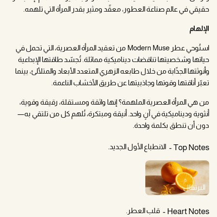
حقيقي في عالم صناعة العطور، معقّد ومثير بقدر المرأة التي تلهمه.
الإلهام
استُوحي عطر Modern Muse من تعقيد المرأة العصرية، التي تحمل في
حياتها وشخصيتها تناقضات ديناميكية مماثلة. تُجسّد طاقتها الإبداعية
وأنوثتها الجذّابة من خلال طابعه الزهري المتعدد الأبعاد والمتلألئ، بينما
تعبّر أناقتها وقوتها وجاذبيتها عن طريق الأخشاب الناعمة.
من هي المرأة العصرية الملهمة؟ إنها واثقة ومستقلة، رقيقة وقوية،
أنثوية وديناميكية في آنٍ واحد. أنيقة ومبتكرة، تُلهم كل من تلتقي به—
دون أن تنطق بكلمة واحدة.
الانطباع الأول الجديد.
Top Notes
البرتقال
قلب العطر.
Heart Notes