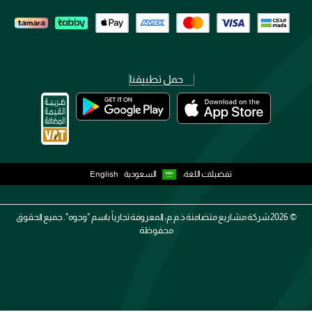
حمل تطبيقنا
تفضيلات اللغة:
السعودية
English
2026 ©
شركة مشاريع متضامنة ذ.م.م، المعروفة تجارياً باسم "وجوه". جميع الحقوق
محفوظة