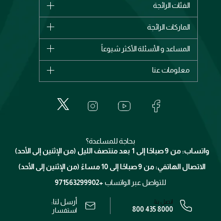
الفئات الرائجة
الماركات
الماركات الرائجة
وصل حديثاً
شانيل
المساعد و الأسئلة الأكثر شيوعاً
الأكثر مبيعاً
ديور
اشترِ بطاقة هدية
حسابك
معلومات عنا
بربري
عطور
الطلبات
إيف سان لوران
حول وجوه
المكياج
الأسئلة الأكثر شيوعاً
لانكوم
خدمات المعارض
العناية بالبشرة
الدفع
جيفنشي
تواصل معنا
للإستحمام والجسم
شارك مع أصدقائك
ميك اب فور ايفر
منصّة شبكة الشركاء
العناية بالشعر
التوصيل
كلارنس
انضموا لفيسز
بحاجة للمساعدة؟
الإرجاع
واتساب: من 9 صباحًا إلى 1 بعد منتصف الليل (من الإثنين إلى الأحد)
برنامج الولاء ميوز
تتبع طلبك
الاتصال الهاتفي: من 9 صباحًا إلى 10 مساءً (من الإثنين إلى الأحد)
الوظائف
محدد المتاجر
الشروط و الأحكام
للتواصل عبر الواتساب
+971563299902
سياسة الخصوصية
أرسل لنا:
اتصل بنا:
800 435 8000
رقم السجل التجاري: 7013320481 — صادر من وزارة التجارة
استفسار