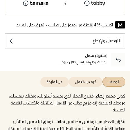
أو
اكسب 435 نقطة من ميوز على طلبك -
تعرف على المزيد
التوصيل والإرجاع
إسترجاع سهل
يمكنك إرجاع هذا المنتج خلال 7 يومًا.
الوصف
كيف يستعمل
عن الماركة
كوني مصدر إلهام. اختبري العطر الذي يجسّد أسلوبك، وثقتك بنفسك،
وروحك الإبداعية. إنه مزيج جذّاب من الأزهار المتلألئة والأخشاب الناعمة
الحسية.
يتكوّن العطر من توافقين مختلفين تمامًا—توافق الياسمين المتلألئ
وتوافق الأخشاب الأنيقة—ليمنحا انطباعًا مزدوجًا مثيرًا للاهتمام. إنه ابتكار