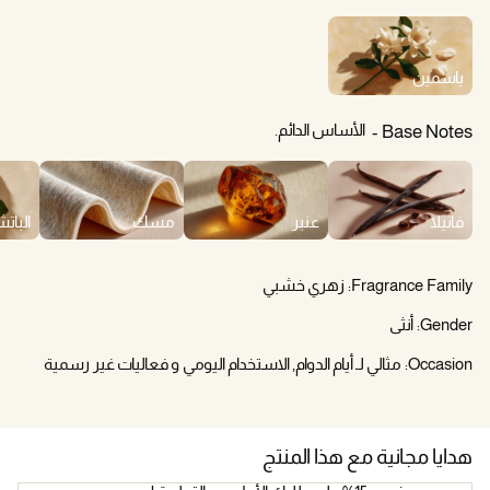
ياسمين
الأساس الدائم.
Base Notes
فانيلا
عنبر
مسك
البات
Fragrance Family:
زهري خشبي
Gender:
أنثى
Occasion:
مثالي لـ أيام الدوام, الاستخدام اليومي و فعاليات غير رسمية
هدايا مجانية مع هذا المنتج