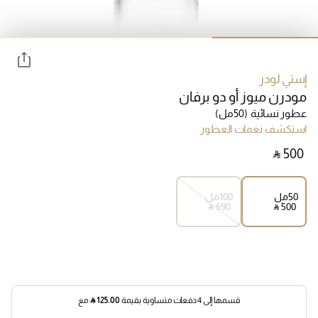
إستي لودر
مودرن ميوز أو دو برفان
عطور نسائية
(50مل)
استكشف نغمات العطور
‎ ⃁ ⁦500⁩ ‎
50مل
100مل
‎ ⃁ ⁦690⁩ ‎
‎ ⃁ ⁦500⁩ ‎
قسمها إلى 4 دفعات متساوية بقيمة
125.00
⃁
مع