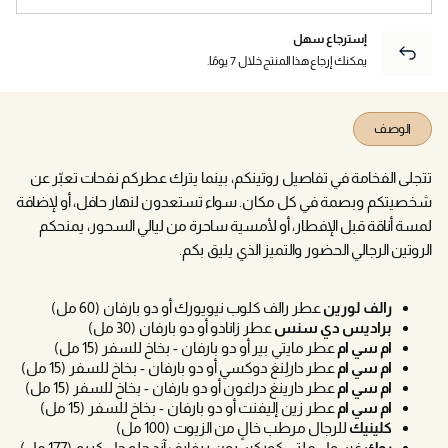
إسترجاع سهل
يمكنك إرجاع هذا المنتج خلال 7 يومًا.
الوصف
تتجلى الفخامة في تفاصيل روتينكم، بينما يترك عطركم نفحات تعبّر عن
شخصيتكم وبصمة في كل مكان. سواء تستعدون لنهار حافل، أو لإضافة
لمسة أناقة قبل الإفطار، أو لأمسية ساحرة من ليالي السحور، يمنحكم
الروتين الرجالي الحضور والتميز الذي يليق بكم.
رالف لورين
عطر رالف كلوب نيويورك أو دو بارفان (60 مل)
براديس دي سنس
عطر زانادو أو دو بارفان (30 مل)
ام سي ام
عطر مايتي بير أو دو بارفان - بخاخ للسفر (15 مل)
ام سي ام
عطر دارلِنغ دوكسي أو دو بارفان - بخاخ للسفر (15 مل)
ام سي ام
عطر دارينغ دراغون أو دو بارفان - بخاخ للسفر (15 مل)
ام سي ام
عطر زين إليفنت أو دو بارفان - بخاخ للسفر (15 مل)
كلينيك
للرجال مرطب خالٍ من الزيوت (100 مل)
روك
غسول ملتي كوركسيون ريفايف آند جلو جل كريم (177 مل)