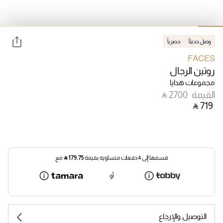
وصل حديثاً
حصرياً
FACES
روتين الرجال
مجموعات هدايا
القيمة
‎ ⃁ ⁦2700⁩ ‎
‎ ⃁ ⁦719⁩ ‎
قسمها إلى 4 دفعات متساوية بقيمة
179.75
⃁
مع
أو
التوصيل والإرجاع