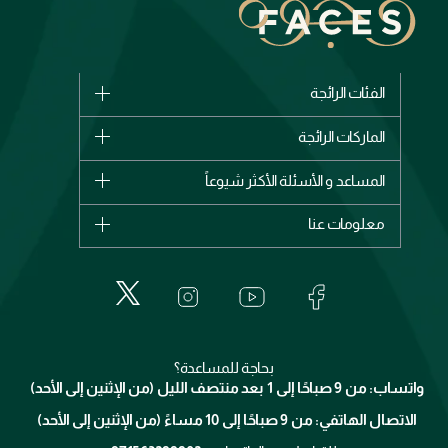
الفئات الرائجة
الماركات
الماركات الرائجة
وصل حديثاً
شانيل
المساعد و الأسئلة الأكثر شيوعاً
الأكثر مبيعاً
ديور
اشترِ بطاقة هدية
حسابك
معلومات عنا
بربري
عطور
الطلبات
إيف سان لوران
حول وجوه
المكياج
الأسئلة الأكثر شيوعاً
لانكوم
خدمات المعارض
العناية بالبشرة
الدفع
جيفنشي
تواصل معنا
للإستحمام والجسم
شارك مع أصدقائك
ميك اب فور ايفر
منصّة شبكة الشركاء
العناية بالشعر
التوصيل
كلارنس
انضموا لفيسز
بحاجة للمساعدة؟
الإرجاع
واتساب: من 9 صباحًا إلى 1 بعد منتصف الليل (من الإثنين إلى الأحد)
برنامج الولاء ميوز
تتبع طلبك
الاتصال الهاتفي: من 9 صباحًا إلى 10 مساءً (من الإثنين إلى الأحد)
الوظائف
محدد المتاجر