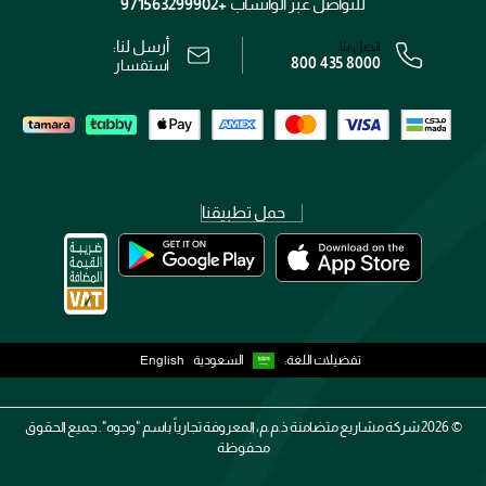
الشروط و الأحكام
للتواصل عبر الواتساب
+971563299902
سياسة الخصوصية
أرسل لنا:
اتصل بنا:
800 435 8000
رقم السجل التجاري: 7013320481 — صادر من وزارة التجارة
استفسار
حمل تطبيقنا
تفضيلات اللغة:
السعودية
English
2026 ©
شركة مشاريع متضامنة ذ.م.م، المعروفة تجارياً باسم "وجوه". جميع الحقوق
محفوظة