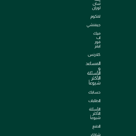
سان
لوران
لانكوم
جيفنشي
ميك
اب
فور
ايفر
كلارنس
المساعد
و
الأسئلة
الأكثر
شيوعاً
حسابك
الطلبات
الأسئلة
الأكثر
شيوعاً
الدفع
شارك