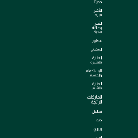
حديثاً
الأكثر
مبيعاً
اشترِ
بطاقة
هدية
عطور
المكياج
العناية
بالبشرة
للإستحمام
والجسم
العناية
بالشعر
الماركات
الرائجة
شانيل
ديور
بربري
إيف