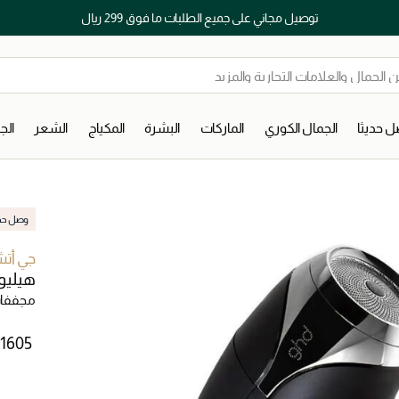
توصيل مجاني على جميع الطلبات ما فوق 299 ريال
 حديثا
الجمال الكوري
الماركات
البشرة
المكياج
الشعر
ال
وصل حديث
جي أت
هيليو
مجففات
 ⁦1605⁩ ‎