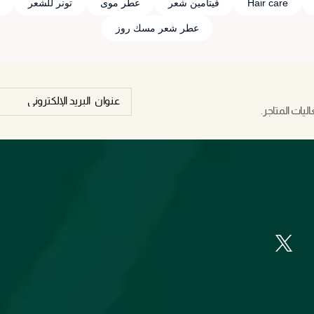
Hair care
فيتامين شعر
عطر موى
تونر للشعر
عطر شعر مسك روز
يات المتاجر.