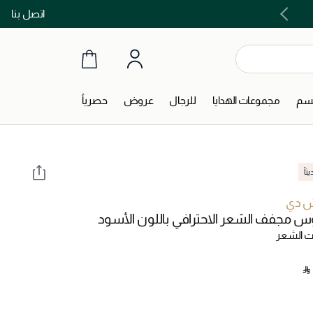
اتصل بنا
اشتري الآن و ادفع لاحقاً مع تابي و تمارا!
جسم
مجموعات الهدايا
للرجال
عروض
حصرياً
اً
ش دي
س مجفف الشعر الاحترافي باللون الأسود
 الشعر
‎ ⃁