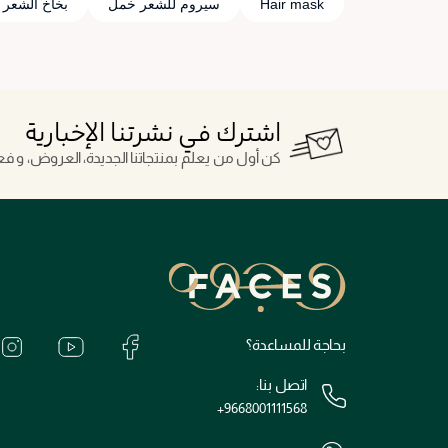
Hair mask
سيروم للشعر خمل
بخاخ الشعر
اشترك في نشرتنا الإخبارية
كن أول من يعلم بمنتجاتنا الجديدة، العروض، و فعال
بحاجة للمساعدة؟
اتصل بنا:
+9668001111568