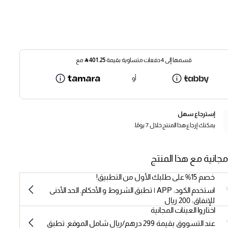
قسمها إلى 4 دفعات متساوية بقيمة
401.25
⃁
مع
أو
إسترجاع سهل
يمكنك إرجاع هذا المنتج خلال 7 يومًا.
مجانية مع هذا المنتج
خصم 15% على طلبك الأول من التطبيق!
استخدم الكود: APP | تطبق الشروط و الأحكام. الحد الأدنى
للإنفاق: 200 ريال
اختاروا العينات المجانية
عند التسووق بقيمة 299 درهم/ريال شامل الموقع. تطبق