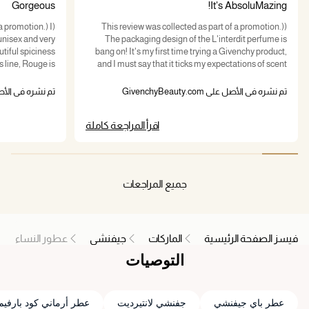
Gorgeous
It's AbsoluMazing!
a promotion.) I
(This review was collected as part of a promotion.)
 unisex and very
The packaging design of the L'interdit perfume is
utiful spiciness
bang on! It's my first time trying a Givenchy product,
s line, Rouge is
and I must say that it ticks my expectations of scent
 floral than the
complexity, versatility, and sillage. My projection was
al. It lasts for
70%, but the reality is 100%. Love everything about this
تم نشره في الأصل على GivenchyBeauty.com
تم نشره في الأصل على y.com
rom Givenchy. It
perfume.
e careful not to
اقرأ المراجعة كاملة
s is definitely a
ature scent but
ight out. I don't
ou are already a
l L'interdit line.
جميع المراجعات
فيسز الصفحة الرئيسية
الماركات
جيفنشي
عطور النساء
التوصيات
عطر باي جيفنشي
جفنشي لانتيرديت
عطر أرماني كود بارفيم