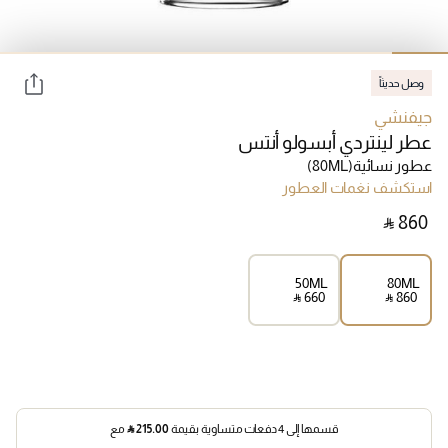
وصل حديثاً
جيفنشي
عطر لينتردي أبسولو أنتس
عطور نسائية
(80ML)
استكشف نغمات العطور
‎ ⃁ ⁦860⁩ ‎
50ML
80ML
‎ ⃁ ⁦660⁩ ‎
‎ ⃁ ⁦860⁩ ‎
قسمها إلى 4 دفعات متساوية بقيمة
215.00
⃁
مع