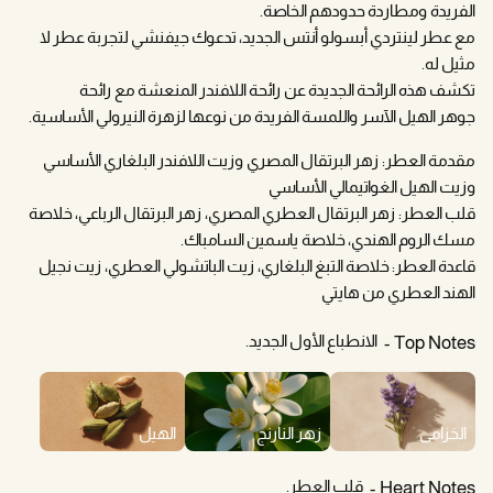
الفريدة ومطاردة حدودهم الخاصة.
مع عطر لينتردي أبسولو أنتس الجديد، تدعوك جيفنشي لتجربة عطر لا
مثيل له.
تكشف هذه الرائحة الجديدة عن رائحة اللافندر المنعشة مع رائحة
جوهر الهيل الآسر واللمسة الفريدة من نوعها لزهرة النيرولي الأساسية.
مقدمة العطر: زهر البرتقال المصري وزيت اللافندر البلغاري الأساسي
وزيت الهيل الغواتيمالي الأساسي
قلب العطر: زهر البرتقال العطري المصري، زهر البرتقال الرباعي، خلاصة
مسك الروم الهندي، خلاصة ياسمين السامباك.
قاعدة العطر: خلاصة التبغ البلغاري، زيت الباتشولي العطري، زيت نجيل
الهند العطري من هايتي
الانطباع الأول الجديد.
Top Notes
الخزامى
زهر النارنج
الهيل
قلب العطر.
Heart Notes