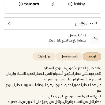
أو
التوصيل والإرجاع
إسترجاع سهل
يمكنك إرجاع هذا المنتج خلال 7 يومًا.
الوصف
كيف يستعمل
عن الماركة
إعادة اختراع العطر الأيقوني، لينتردي أبسولو
تقدم جيفنشي عطر لينتردي أبسولو أنتس: العطر الجديد للنساء والرجال
المتميز بتركيبته الزهرية الخشبية والعنبرية.
في هذا العطر المميز الجديد، تمتزج الزهرة البيضاء الشهيرة لعطر لينتردي
مع
التبغ المطلق: النتيجة توقيع دافئ ودخاني جديد.
عطر لكل من النساء والرجال، ولكل من يجرؤ على التعبير عن شخصيته