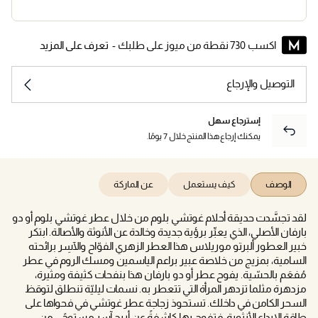
اكسب 730 نقطة من ميوز على طلبك -
تعرف على المزيد
التوصيل والإرجاع
إسترجاع سهل
يمكنك إرجاع هذا المنتج خلال 7 يومًا.
الوصف
كيف يستعمل
عن الماركة
لقد تجسَّدت حديقة أحلام غوتشي بلوم من خلال عطر غوتشي بلوم أو دو
بارفان الأصلي، الذي يعبِّر برؤية جديدة وخالدة عن الأنوثة والأصالة. ابتكر
خبير العطور ألبرتو موريلاس هذا العطر الزهري الفوّاح والآسِر برائحته
السامية، بمزيج من خلاصة عبير براعم الياسمين ومسك الروم في عطر
مُفعَم بالحسّية. يفوح عطر أو دو بارفان هذا بنفحات كثيفة ومثيرة،
مزدهرة مثلما تزدهر المرأة التي تتعطر به. نسمات ليليّة تنطلق لتوقظ
السحر الكامن في داخلك. تستحوذ زجاجة عطر غوتشي في فحواها على
طاقة الإبداع الأنثوية، فتفوح بها كاشفةً عن أريج آسرٍ مستوحًى من