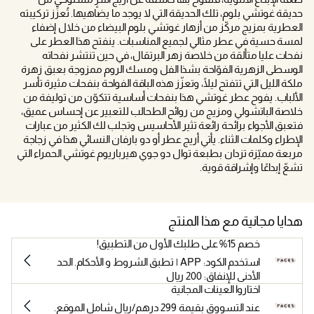
حديقة غوتشي بلوم، تلك الحديقة التي لا يوجد ما يضاهيها. تُعزِّز تركيبته
العطرية بمزيج مركّز من أزهار غوتشي بلوم البيضاء من خلال إضفاء
لمسة حسية في عطر مثالي لجميع المناسبات. ينفتح هذا العطر على
نفحات عليا متألقة من خلاصة زهر البرتقال، في حين تنتشر نفحاته
الوسطى الزهرية الفوّاحة بشذا الفل ومسك الروم ممزوجة بعبق زهرة
ملكة الليل التي تتفتح ليلًا، وتعزّز هذه الباقة الفواحة بنفحات مثيرة تأسر
الألباب. يفوح عطر غوتشي هذا بنفحات أساسية تتكوّن من توليفة من
خلاصة الباتشولي ومزيج من روائح الطحالب للتعبير عن إحساس عميق،
فتعبق الأجواء برائحة رائعة تثير الأحاسيس وتجلب لك الكثير من عبارات
الإطراء وكلمات الثناء. يأتي أريج عطر أو دو بارفان النسائي هذا في زجاجة
مربعة مميّزة تزدان بطبعة توال دو جوي هيرباريوم غوتشي الحمراء التي
تشعّ إبداعًا وإشراقة قوية.
هدايا مجانية مع هذا المنتج
خصم 15% على طلبك الأول من التطبيق!
استخدم الكود: APP | تطبق الشروط و الأحكام. الحد
الأدنى للإنفاق: 200 ريال
اختاروا العينات المجانية
عند التسووق بقيمة 299 درهم/ريال شامل الموقع.