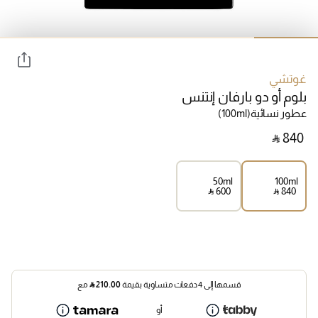
غوتشي
بلوم أو دو بارفان إنتنس
عطور نسائية
(100ml)
‎ ⃁ ⁦840⁩ ‎
50ml
100ml
‎ ⃁ ⁦600⁩ ‎
‎ ⃁ ⁦840⁩ ‎
قسمها إلى 4 دفعات متساوية بقيمة
210.00
⃁
مع
أو