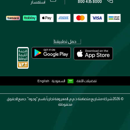
800 435 8000
رقم السجل التجاري: 7013320481 — صادر من وزارة التجارة
استفسار
حمل تطبيقنا
تفضيلات اللغة:
السعودية
English
2026 ©
شركة مشاريع متضامنة ذ.م.م، المعروفة تجارياً باسم "وجوه". جميع الحقوق
محفوظة