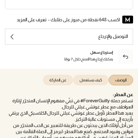
اكسب 648 نقطة من ميوز على طلبك -
تعرف على المزيد
التوصيل والإرجاع
إسترجاع سهل
يمكنك إرجاع هذا المنتج خلال 7 يومًا.
الوصف
كيف يستعمل
عن الماركة
عن العطر:
تستمر حملة ‎#ForeverGuilty في تبنّي مفهوم الإنسان المتحرّر لإثارة
العواطف مع عطر غوتشي غيلتي للرجال.
يعيد هذا العطر تأويل عطر غوتشي غيلتي للرجال الكلاسيكي الذي يرتقي
بأريجه إلى مستويات عالية التركيز.
من أجل أولئك الذين يبحثون عن طريقة للتعبير عن الحب المتحرّر من
قوانين وقيود المجتمع، صُنِع هذا العطر؛ ليرمز إلى الصلة القائمة بين
العشّاق المتشابهين في أفكارهم وغيرهم من أصحاب الأفكار غير