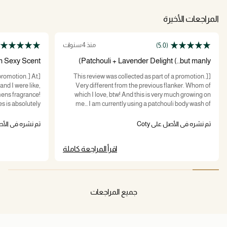
المراجعات الأخيرة
منذ 4 سنوات
(5.0)
 Sexy Scent!
Patchouli + Lavender Delight (..but manly)
 promotion.] At
[This review was collected as part of a promotion.]
and I were like,
Very different from the previous flanker. Whom of
ens fragrance!
which I love, btw! And this is very much growing on
es is absolutely
me… I am currently using a patchouli body wash of
 not like all the
different house and it works together! It really does
initely going to
smell on the fresher tones.. out the shower-esque. (if
تم نشره في الأصل على Coty
تم نشره في الأصل 
r the new year!
you had patchouli in your body wash lol). All in all value
is on the mid to high range because it is a bit more
اقرأ المراجعة كاملة
expensive than the previous and by that you expect
longer lasting right?.. kinda no… still same as before
and before had 5stars so I still keep that for this one.
Great scent!! Fiancé approved!! And definite pick up!
(Complimentary Sample from Influenster).
جميع المراجعات