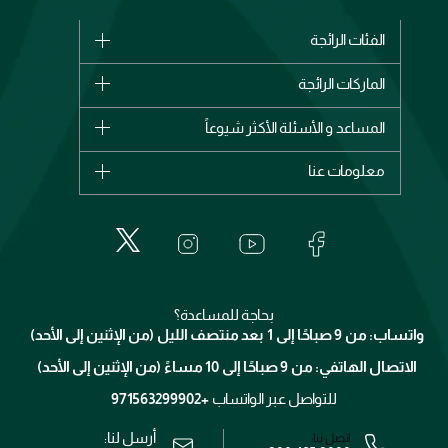
الفئات الرائجة
الماركات
الماركات الرائجة
وصل حديثاً
شانيل
المساعد و الأسئلة الأكثر شيوعاً
الأكثر مبيعاً
ديور
اشترِ بطاقة هدية
حسابك
معلومات عنا
بربري
عطور
الطلبات
إيف سان لوران
حول وجوه
المكياج
الأسئلة الأكثر شيوعاً
لانكوم
خدمات المعارض
العناية بالبشرة
الدفع
جيفنشي
تواصل معنا
للإستحمام والجسم
شارك مع أصدقائك
ميك اب فور ايفر
منصّة شبكة الشركاء
العناية بالشعر
التوصيل
كلارنس
انضموا لفيسز
بحاجة للمساعدة؟
الإرجاع
واتساب: من 9 صباحًا إلى 1 بعد منتصف الليل (من الإثنين إلى الأحد)
برنامج الولاء ميوز
تتبع طلبك
الاتصال الهاتفي: من 9 صباحًا إلى 10 مساءً (من الإثنين إلى الأحد)
الوظائف
محدد المتاجر
الشروط و الأحكام
للتواصل عبر الواتساب
+971563299902
سياسة الخصوصية
أرسل لنا:
اتصل بنا: