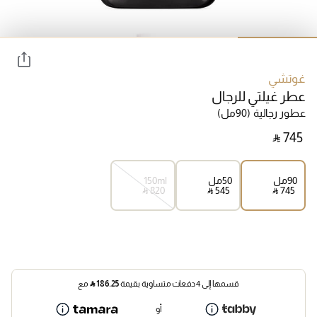
غوتشي
عطر غيلتي للرجال
عطور رجالية
(90مل)
‎ ⃁ ⁦745⁩ ‎
90مل
50مل
150ml
‎ ⃁ ⁦820⁩ ‎
‎ ⃁ ⁦545⁩ ‎
‎ ⃁ ⁦745⁩ ‎
قسمها إلى 4 دفعات متساوية بقيمة
186.25
⃁
مع
أو