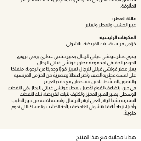
المألوفة.
عائلة العطر:
عبير الخشب والعطر والعنبر
المكونات الرئيسية:
خزامى فرنسية، نبات القريضة، باتشولي
يفوح عطر غوتشي غيلتي للرجال بعبير خشبي عطري يرتقي برونق
الجوهر الحقيقي لمجموعة عطور غوتشي غيلتي للرجال.
يعبّر عطر غوتشي غيلتي للرجال تعبيرًا قويًّا وجديدًا عن الرجولة، منفتحًا
على لمسة عطرية ألطف وأكثر اعتدالًا وعصريّةً من الخزامى الفرنسية
والليمون المنشّط اللذين ينسجمان مع دفء العرعر.
في حين يتضاعف القوام الأصيل لعطر غوتشي غيلتي للرجال في النفحات
الوسطى بعبير العنبر المميّز والكثيف لنبات القريضة، تلك النفحات
المقترنة بشذا الزهر الغني لزهر البرتقال ولمسة لاذعة من جوز الطيب.
وأخيرًا، تزداد أناقة الباتشولي الغامضة برائحة الخشب والمسك التي تدوم
طويلًا.
هدايا مجانية مع هذا المنتج