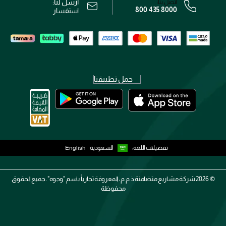
أرسل لنا:
اتصل بنا:
800 435 8000
رقم السجل التجاري: 7013320481 — صادر من وزارة التجارة
استفسار
حمل تطبيقنا
تفضيلات اللغة:
السعودية
English
2026 ©
شركة مشاريع متضامنة ذ.م.م، المعروفة تجارياً باسم "وجوه". جميع الحقوق
محفوظة