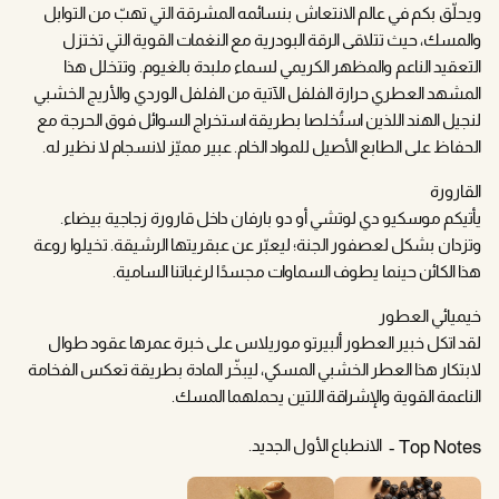
ويحلّق بكم في عالم الانتعاش بنسائمه المشرقة التي تهبّ من التوابل
والمسك، حيث تتلاقى الرقة البودرية مع النغمات القوية التي تختزل
التعقيد الناعم والمظهر الكريمي لسماء ملبدة بالغيوم. وتتخلل هذا
المشهد العطري حرارة الفلفل الآتية من الفلفل الوردي والأريج الخشبي
لنجيل الهند اللذين استُخلصا بطريقة استخراج السوائل فوق الحرجة مع
الحفاظ على الطابع الأصيل للمواد الخام. عبير مميّز لانسجام لا نظير له.
القارورة
يأتيكم موسكيو دي لوتشي أو دو بارفان داخل قارورة زجاجية بيضاء.
وتزدان بشكل لعصفور الجنة؛ ليعبّر عن عبقريتها الرشيقة. تخيلوا روعة
هذا الكائن حينما يطوف السماوات مجسدًا لرغباتنا السامية.
خيميائي العطور
لقد اتكل خبير العطور ألبيرتو موريلاس على خبرة عمرها عقود طوال
لابتكار هذا العطر الخشبي المسكي، ليبخّر المادة بطريقة تعكس الفخامة
الناعمة القوية والإشراقة اللتين يحملهما المسك.
الانطباع الأول الجديد.
Top Notes