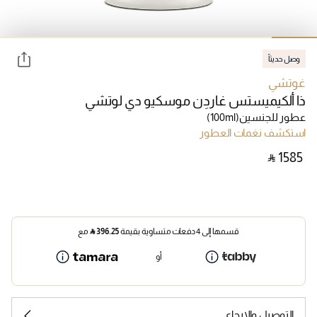
وصل حديثاً
غوتشي
ذا ألكيميستس غاردِن موسكيو دي لوتشي
عطور للجنسين
(100ml)
استكشف نغمات العطور
‎ ⃁ ⁦1585⁩ ‎
قسمها إلى 4 دفعات متساوية بقيمة
396.25
⃁
مع
أو
التوصيل والإرجاع