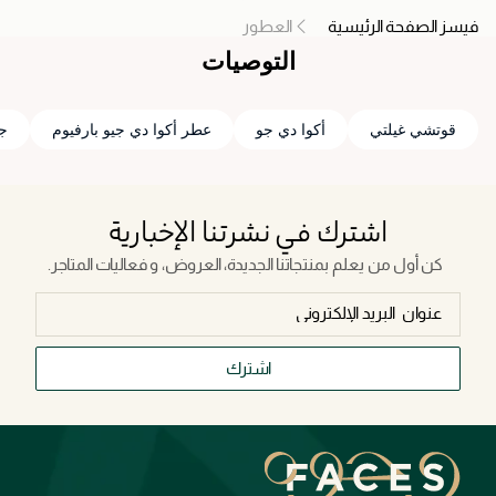
ou appreciate
فيسز الصفحة الرئيسية
العطور
 — refined,
التوصيات
 scent for those
 confidence.
قوتشي غيلتي
أكوا دي جو
عطر أكوا دي جيو بارفيوم
ج
اشترك في نشرتنا الإخبارية
كن أول من يعلم بمنتجاتنا الجديدة، العروض، و فعاليات المتاجر.
اشترك