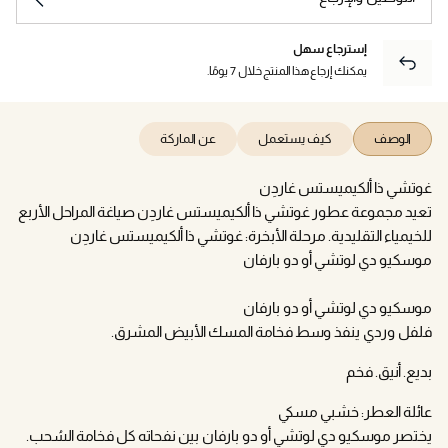
إسترجاع سهل
يمكنك إرجاع هذا المنتج خلال 7 يومًا.
الوصف
كيف يستعمل
عن الماركة
غوتشي ذا ألكيميستس غاردِن
تعيد مجموعة عطور غوتشي ذا ألكيميستس غاردِن صياغة المراحل الأربع
للخيمياء التقليدية. مرحلة الأبخرة: غوتشي ذا ألكيميستس غاردِن
موسكيو دي لوتشي أو دو بارفان
موسكيو دي لوتشي أو دو بارفان
فلفل وردي ينفذ وسط فخامة المسك الأبيض المشرق.
بديع. أنيق. فخم
عائلة العطر: خشبي مسكي
يختصر موسكيو دي لوتشي أو دو بارفان بين نفحاته كل فخامة السُحب.