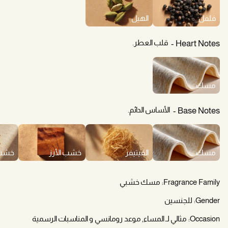
فلفل
الهيل
قلب العطر.
Heart Notes
مسك
الأساس الدائم.
Base Notes
مسك
الفيتيفر
خشب الأرز
خشب 
Fragrance Family:
مسك خشبي
Gender:
للجنسين
Occasion:
مثالي لـ المساء, موعد رومانسي و المناسبات الرسمية