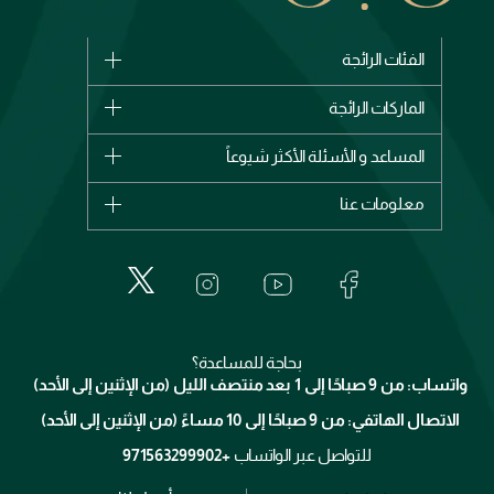
الفئات الرائجة
الماركات
الماركات الرائجة
وصل حديثاً
شانيل
المساعد و الأسئلة الأكثر شيوعاً
الأكثر مبيعاً
ديور
اشترِ بطاقة هدية
حسابك
معلومات عنا
بربري
عطور
الطلبات
إيف سان لوران
حول وجوه
المكياج
الأسئلة الأكثر شيوعاً
لانكوم
خدمات المعارض
العناية بالبشرة
الدفع
جيفنشي
تواصل معنا
للإستحمام والجسم
شارك مع أصدقائك
ميك اب فور ايفر
منصّة شبكة الشركاء
العناية بالشعر
التوصيل
كلارنس
انضموا لفيسز
بحاجة للمساعدة؟
الإرجاع
واتساب: من 9 صباحًا إلى 1 بعد منتصف الليل (من الإثنين إلى الأحد)
برنامج الولاء ميوز
تتبع طلبك
الاتصال الهاتفي: من 9 صباحًا إلى 10 مساءً (من الإثنين إلى الأحد)
الوظائف
محدد المتاجر
الشروط و الأحكام
للتواصل عبر الواتساب
+971563299902
سياسة الخصوصية