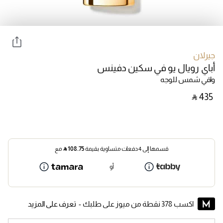
جيرلان
أباي رويال يو في سكين دفينس
واقي شمس للوجه
‎ ⃁ ⁦435⁩ ‎
قسمها إلى 4 دفعات متساوية بقيمة
108.75
⃁
مع
أو
اكسب 378 نقطة من ميوز على طلبك -
تعرف على المزيد