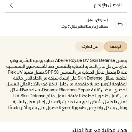
التوصيل والإرجاع
إسترجاع سهل
يمكنك إرجاع هذا المنتج خلال 7 يومًا.
الوصف
عن الماركة
يضمن Abeille Royale UV Skin Defense حماية يومية للبشرة، وهو
عبارة عن حل عالي الحماية للعناية بالشمس ضد الأشعة فوق البنفسجية
فئة B بفضل عامل الحماية من الشمس SPF 50.تعمل تقنية Flex UV
الخاصة بسائل Skin Defense على إنشاء شبكة من الجلد الثاني فائقة
المقاومة لتوفير حماية متقدمة. من خلال تركيز قوى الأداء العالي للعسل
الحصري بفضل تقنية Dynamic Blackbee Repair، يساعد هذا السائل
على تقليل ظهور الخطوط الدقيقة. يعمل منتج UV Skin Defense،
الغني بالعسل الأبيض الذي يستعيد إشراقه، على إحياء لمعان البشرة
ويقلل بشكل واضح من ظهور التصبغ للحصول على بشرة أكثر تناسقًا.
هدايا مجانية مع هذا المنتج