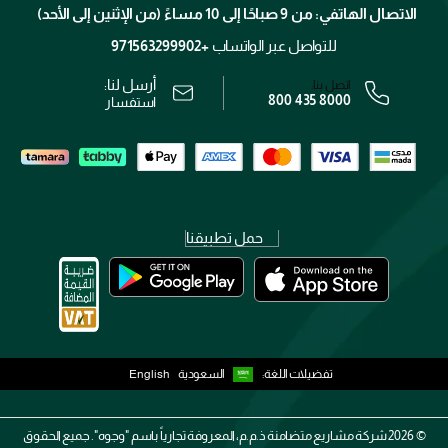
تتبع طلبك
الاتصال الهاتفي: من 9 صباحًا إلى 10 مساءً (من الإثنين إلى الأحد)
الوظائف
محدد المتاجر
الشروط و الأحكام
للتواصل عبر الواتساب
+971563299902
سياسة الخصوصية
أرسل لنا:
اتصل بنا:
800 435 8000
رقم السجل التجاري: 7013320481 — صادر من وزارة التجارة
استفسار
حمل تطبيقنا
تفضيلات اللغة:
السعودية
English
2026 ©
شركة مشاريع متضامنة ذ.م.م، المعروفة تجارياً باسم "وجوه". جميع الحقوق