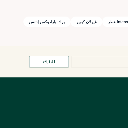
Inten عطر
غيرلان كيوير
برادا بارادوكس إنتنس
اشترك