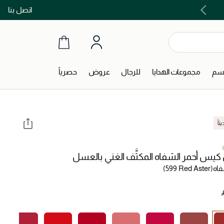
اتصل بنا
اشتري الآن و ادفع لاحقاً مع تابي و تمارا!
جسم
مجموعات الهدايا
للرجال
عروض
حصرياً
اً
يس أحمر الشفاه المكثَّف الغني بالعسل
فاه
(599 Red Aster)
‎ 