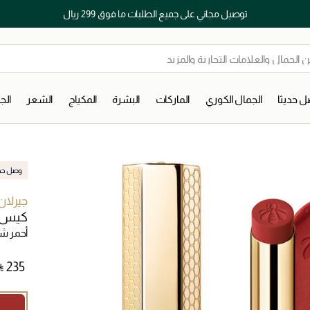
توصيل مجاني على جميع الطلبات ما فوق 299 ريال
 حديثا
الجمال الكوري
الماركات
البشرة
المكياج
الشعر
ال
وصل حديث
جيرلان
كيس ك
أحمر ش
⃁ ⁦235⁩ ‎