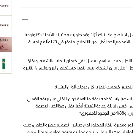
أُعيد ابتكار مستحضر كيس كيس الأيقوني، فأضحى أول أحمر شفاه بالعسل لا يلطِّخ ولا يترك أثرًا¹. وقد طورت مختبرات الأبحاث تكنولوجيا
فريدة³: ثنائيًا من البوليمر يضمن نتيجة مكياج لا تشوبها شائبة وثباتًا طويل الأمد مع الحد الأدنى من التلطيخ. متوفر في 20 لونًا مع لمسة
يدين كيس كيس بتركيبته التي تعتني بالشفاه للمكونات المُنتَجة في خلية النحل؛ حيث يساهم العسل⁴ في ضمان ترطيب الشفاه، ويخلق
شمع العسل ملمسًا حسيًا ومريحًا بشكل خاص، ويساعد غذاء ملكات النحل⁴ على ملء الشفاه، بينما يتميز مستخلص البروبوليس⁵ بتأثيره
 لتسهيل استخدامه بدقة متناهية دون التخلي عن بريقه الذهبي.
 كيس قابلة لإعادة التعبئة أيضًا. يقلل هذا الخيار البصمة
 ومديرة ابتكار العطور لدى جيرلان، تصميم عطره الخاص؛ حيث
نيليا وزهر البرتقال. نتيجة عطرية رقيقة وفاتنة، تمنح الشفاه