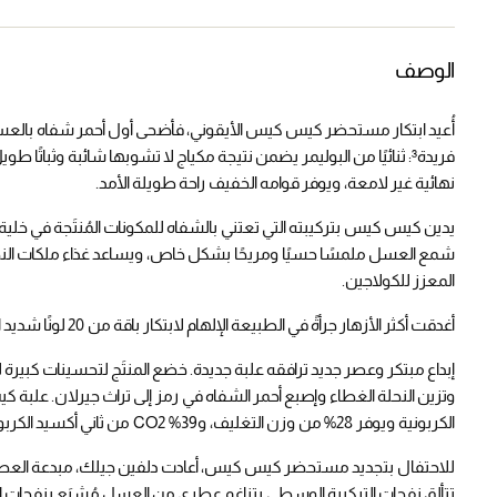
الوصف
نهائية غير لامعة، ويوفر قوامه الخفيف راحة طويلة الأمد.
المعزز للكولاجين.
أغدقت أكثر الأزهار جرأةً في الطبيعة الإلهام لابتكار باقة من 20 لونًا شديد التصبغ، صُممت لتعزيز كل درجات ألوان البشرة.
إبداع مبتكر وعصر جديد ترافقه علبة جديدة. خضع المنتَج لتحسينات كبيرة
وتزين النحلة الغطاء وإصبع أحمر الشفاه في رمز إلى تراث جيرلان. علبة كيس
الكربونية ويوفر 28% من وزن التغليف، و39% CO2 من ثاني أكسيد الكربون، و38% من الوقود الأحفوري⁶.
للاحتفال بتجديد مستحضر كيس كيس، أعادت دلفين جيلك، مبدعة العطور
تتألق نفحات التركيبة الوسطى بتناغم عطري من العسل مُشبَع بنفحات الفا