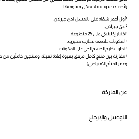
رائحة لذيذة وثابتة لا يمكن مقاومتها.
¹أول أحمر شفاه غني بالعسل لدى جيرلان.
²لدى جيرلان.
³اختبار إكلينيكي على 25 متطوعة.
⁴المكونات خاضعة لتجارب مخبرية.
⁵تجارب خارج الجسم الحي على المكونات.
⁶مقارنة بين منتَج كامل مرفق بعبوة إعادة تعبئة، ومنتَجين كاملَين من خلال
وعمر المنتَج الافتراضي).
عن الماركة
التوصيل والإرجاع