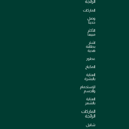
الرائجة
الماركات
وصل
حديثاً
الأكثر
مبيعاً
اشترِ
بطاقة
هدية
عطور
المكياج
العناية
بالبشرة
للإستحمام
والجسم
العناية
بالشعر
الماركات
الرائجة
شانيل