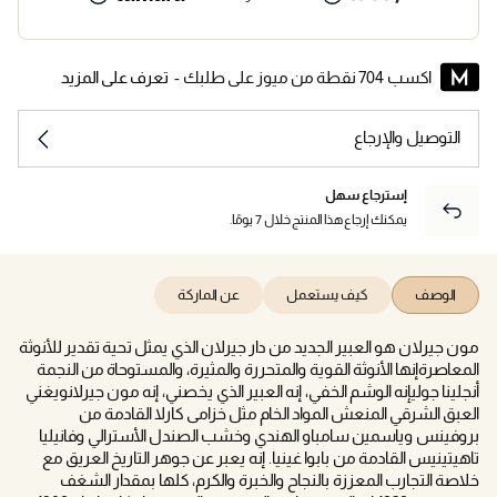
اكسب 704 نقطة من ميوز على طلبك -
تعرف على المزيد
التوصيل والإرجاع
إسترجاع سهل
يمكنك إرجاع هذا المنتج خلال 7 يومًا.
الوصف
كيف يستعمل
عن الماركة
مون جيرلان هو العبير الجديد من دار جيرلان الذي يمثل تحية تقدير للأنوثة
المعاصرةإنها الأنوثة القوية والمتحررة والمثيرة، والمستوحاة من النجمة
أنجلينا جوليإنه الوشم الخفي، إنه العبير الذي يخصني، إنه مون جيرلانويغني
العبق الشرقي المنعش المواد الخام مثل خزامى كارلا القادمة من
بروفينس وياسمين سامباو الهندي وخشب الصندل الأسترالي وفانيليا
تاهيتينيس القادمة من بابوا غينيا. إنه يعبر عن جوهر التاريخ العريق مع
خلاصة التجارب المعززة بالنجاح والخبرة والكرم، كلها بمقدار الشغف