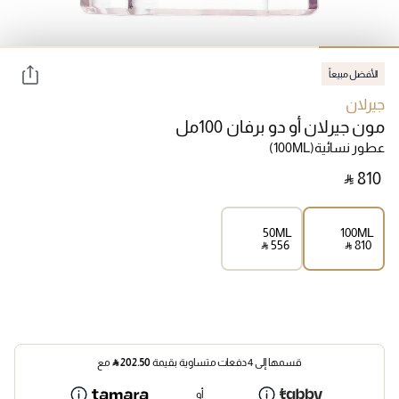
الأفضل مبيعاً
جيرلان
مون جيرلان أو دو برفان 100مل
عطور نسائية
(100ML)
‎ ⃁ ⁦810⁩ ‎
50ML
100ML
‎ ⃁ ⁦556⁩ ‎
‎ ⃁ ⁦810⁩ ‎
قسمها إلى 4 دفعات متساوية بقيمة
202.50
⃁
مع
أو