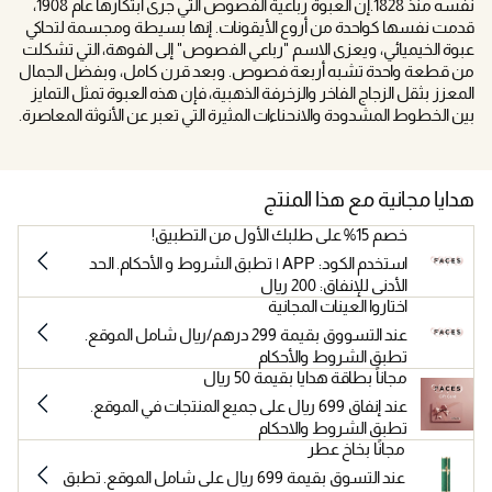
نفسه منذ 1828.إن العبوة رباعية الفصوص التي جرى ابتكارها عام 1908،
قدمت نفسها كواحدة من أروع الأيقونات. إنها بسيطة ومجسمة لتحاكي
عبوة الخيميائي، ويعزى الاسم "رباعي الفصوص" إلى الفوهة، التي تشكلت
من قطعة واحدة تشبه أربعة فصوص. وبعد قرن كامل، وبفضل الجمال
المعزز بثقل الزجاج الفاخر والزخرفة الذهبية، فإن هذه العبوة تمثل التمايز
بين الخطوط المشدودة والانحناءات المثيرة التي تعبر عن الأنوثة المعاصرة.
هدايا مجانية مع هذا المنتج
خصم 15% على طلبك الأول من التطبيق!
استخدم الكود: APP | تطبق الشروط و الأحكام. الحد
الأدنى للإنفاق: 200 ريال
اختاروا العينات المجانية
عند التسووق بقيمة 299 درهم/ريال شامل الموقع.
تطبق الشروط والأحكام
مجاناً بطاقة هدايا بقيمة 50 ريال
عند إنفاق 699 ريال على جميع المنتجات في الموقع.
تطبق الشروط والاحكام
مجانًا بخاخ عطر
عند التسوق بقيمة 699 ريال على شامل الموقع. تطبق