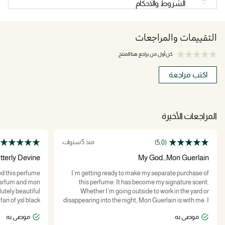
الشروط والاحكام
التقييمات والمراجعات
كن أول من يراجع هذا المنتج
اكتب مراجعة
المراجعات الأخيرة
منذ 5 سنوات
(5.0)
tterly Devine
My God…Mon Guerlain
red this perfume
I’m getting ready to make my separate purchase of
Parfum and mon
this perfume. It has become my signature scent.
lutely beautiful
Whether I’m going outside to work in the yard or
fan of ysl black
disappearing into the night, Mon Guerlain is with me. I
 perfumes have
understand the phrase my invisible tattoo because it
موصى به
موصى به
ccidentally came
is just that. I DID notice the level in my bottle was