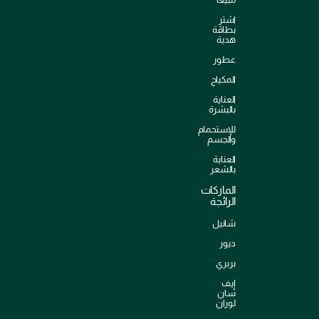
اشترِ
بطاقة
هدية
عطور
المكياج
العناية
بالبشرة
للإستحمام
والجسم
العناية
بالشعر
الماركات
الرائجة
شانيل
ديور
بربري
إيف
سان
لوران