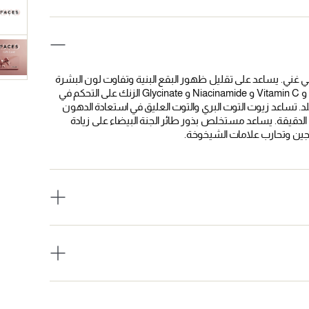
دة نتائج PowerBright TRX ™ مع مرطب ليلي غني. يساعد على تقليل ظهور البقع البنية وتفاوت لون البشرة
بينما تنام مع مزيج نشط من عوامل اشراق البشرة. يساعد Oligopeptide و Vitamin C و Niacinamide و Glycinate الزنك على التحكم في
جلد. تساعد زيوت التوت البري والتوت العليق في استعادة الدهون
دقيقة. يساعد مستخلص بذور طائر الجنة البيضاء على زيادة