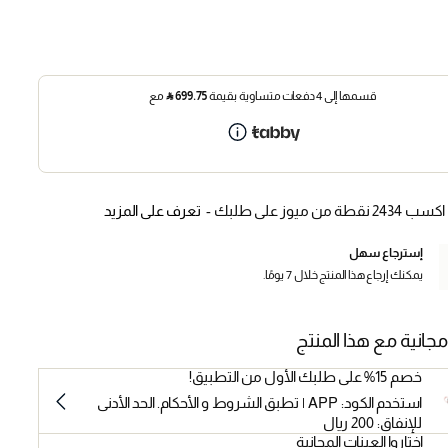
قسمها إلى 4 دفعات متساوية بقيمة
699.75
⃁
مع
اكسب 2434 نقطة من ميوز على طلبك -
تعرف على المزيد
إسترجاع سهل
يمكنك إرجاع هذا المنتج خلال 7 يومًا.
مجانية مع هذا المنتج
خصم 15% على طلبك الأول من التطبيق!
استخدم الكود: APP | تطبق الشروط و الأحكام. الحد الأدنى
للإنفاق: 200 ريال
اختاروا العينات المجانية