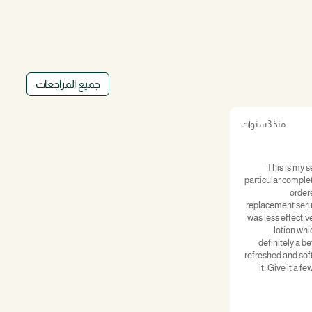
جميع المراجعات
منذ 3 سنوات
This is my s
particular complet
order
replacement serum
was less effectiv
lotion whic
definitely a b
refreshed and softe
it. Give it a f