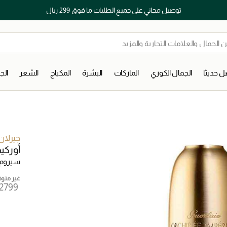
توصيل مجاني على جميع الطلبات ما فوق 299 ريال
 حديثا
الجمال الكوري
الماركات
البشرة
المكياج
الشعر
ال
جيرلان
أوركيد
سيروم 
غير متوفر
⁦2799⁩ ‎