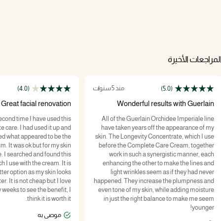
لمراجعات الأخيرة
منذ 5 سنوات
(4.0)
(5.0)
Great facial renovation
Wonderful results with Guerlain
Orchidee Imperiale
econd time I have used this
All of the Guerlain Orchidee Imperiale line
e care. I had used it up and
have taken years off the appearance of my
ed what appeared to be the
skin. The Longevity Concentrate, which I use
. It was ok but for my skin
before the Complete Care Cream, together
e. I searched and found this
work in such a synergistic manner, each
h I use with the cream. It is
enhancing the other to make the lines and
etter option as my skin looks
light wrinkles seem as if they had never
r. It is not cheap but I love
happened. They increase the plumpness and
ew weeks to see the benefit, I
even tone of my skin, while adding moisture
think it is worth it.
in just the right balance to make me seem
younger!
موصى به