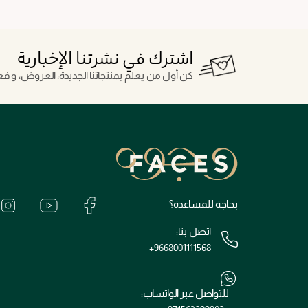
اشترك في نشرتنا الإخبارية
كن أول من يعلم بمنتجاتنا الجديدة، العروض، و فعال
بحاجة للمساعدة؟
اتصل بنا:
+9668001111568
للتواصل عبر الواتساب: