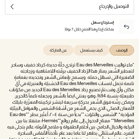
التوصيل والإرجاع
إسترجاع سهل
يمكنك إرجاع هذا المنتج خلال 7 يومًا.
الوصف
كيف يستعمل
عن الماركة
"ماء تواليت Eau des Merveilles ترتدي حلّةً جديدة كرذاذ خفيف وساحر
لتعطير الشّعر.يمتاز هذا الرّذاذ الخفيف برقّته اللامتناهية وزجاجته
الصّغيرة التي تسهّل حمله. ويسمح بإنعاش الشّعر وتجديده بغمامةٍ
ناعمة تحمل لمسات Eau des Merveilles الخشبيّة والعنبريّة في أيّ
مكان وأيّ وقت.تمّ تصنيع رذاذ Eau des Merveilles الجديد من مكوّنات
طبيعيّة بنسبة 94%، وهو يعتني ايضاً بالشّعر ويجعله ناعماً كالحرير.
ويمكن رشّه فوق الشّعر بحركةٍ سريعة لينشر تركيبته المعزّزة بليلك
اللّمعان الصحّي، الذي يحمي الشّعر من أشعّة الشمس والعوامل البيئيّة
المؤذية*.*الشمس والتلوّث.""بدءاً من سنة ٢٠٠٤، اُعتُبِر عطر ""Eau des
Merveilles"" مفتاح الدخول إلى عالم روائع""Hermès؛ متنقلا بنا بين
البراءة والخيال الجامح، بين أحلام الطفولة و ملامح الأنوثة؛ عالم يتجلى فيه
التفرد، عالم استثنائي يظهر لنا عاما بعد عام ،تأخذنا الأنفاس الساحرة