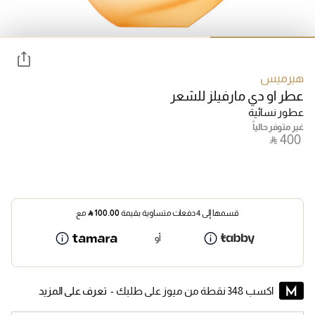
هيرميس
عطر او دي مارفيلز للشعر
عطور نسائية
غير متوفر حالياً
‎ ⃁ ⁦400⁩ ‎
قسمها إلى 4 دفعات متساوية بقيمة
100.00
⃁
مع
أو
اكسب 348 نقطة من ميوز على طلبك -
تعرف على المزيد