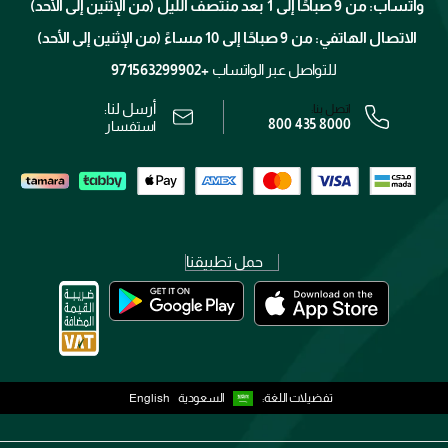
واتساب: من 9 صباحًا إلى 1 بعد منتصف الليل (من الإثنين إلى الأحد)
برنامج الولاء ميوز
تتبع طلبك
الاتصال الهاتفي: من 9 صباحًا إلى 10 مساءً (من الإثنين إلى الأحد)
الوظائف
محدد المتاجر
الشروط و الأحكام
للتواصل عبر الواتساب
+971563299902
سياسة الخصوصية
أرسل لنا:
اتصل بنا:
800 435 8000
رقم السجل التجاري: 7013320481 — صادر من وزارة التجارة
استفسار
حمل تطبيقنا
تفضيلات اللغة:
السعودية
English