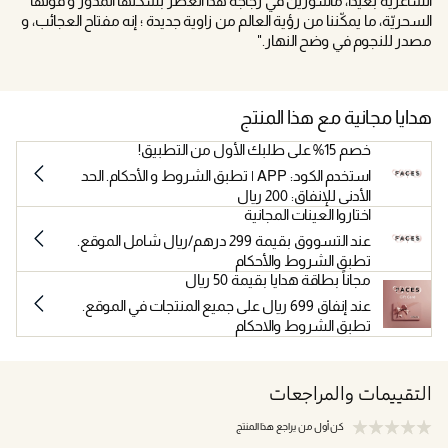
الشاعرية بعيدا، مأسورين في زجاجة هذا العطر بشكلها المدور و قوتها
السحريّة، ما يمكّننا من رؤية العالم من زاوية جديدة ؛ إنه مفتاح العجائب، و
مصدر للنجوم في وضح النهار."
هدايا مجانية مع هذا المنتج
خصم 15% على طلبك الأول من التطبيق!
استخدم الكود: APP | تطبق الشروط و الأحكام. الحد
الأدنى للإنفاق: 200 ريال
اختاروا العينات المجانية
عند التسووق بقيمة 299 درهم/ريال شامل الموقع.
تطبق الشروط والأحكام
مجاناً بطاقة هدايا بقيمة 50 ريال
عند إنفاق 699 ريال على جميع المنتجات في الموقع.
تطبق الشروط والاحكام
التقييمات والمراجعات
كن أول من يراجع هذا المنتج