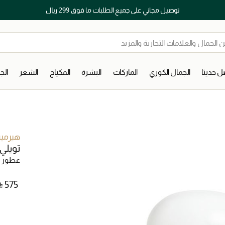
توصيل مجاني على جميع الطلبات ما فوق 299 ريال
 حديثا
الجمال الكوري
الماركات
البشرة
المكياج
الشعر
ال
هيرم
تويلي 
عطور ن
⃁ ⁦575⁩ ‎