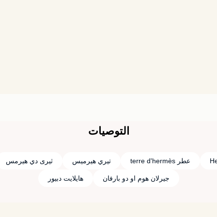
التوصيات
He
عطر terre d'hermès
تيري هيرميس
ثيرى دي هيرمس
جيرلان هوم او دو بارفان
هايلايت دبيور