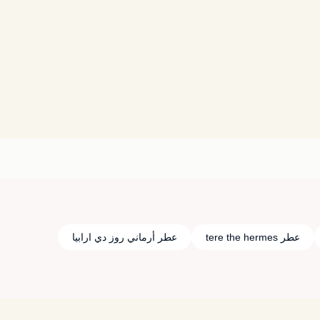
عطر tere the hermes
عطر أرماني روز دي ارابيا