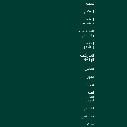
عطور
المكياج
العناية
بالبشرة
للإستحمام
والجسم
العناية
بالشعر
الماركات
الرائجة
شانيل
ديور
بربري
إيف
سان
لوران
لانكوم
جيفنشي
ميك