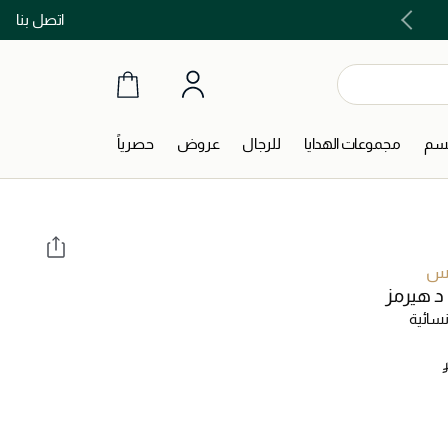
اتصل بنا
اشتري الآن و ادفع لاحقاً مع تابي و تمارا!
جسم
مجموعات الهدايا
للرجال
عروض
حصرياً
يس
د هيرمز
سائية
‎ 