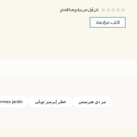
كن أول من يراجع هذا المنتج
اكتب مراجعة
تير دي هيرميس
عطر إيرميز تويلي
rmes jardin