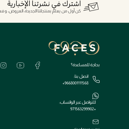
اشترك في نشرتنا الإخبارية
كن أول من يعلم بمنتجاتنا الجديدة، العروض، و فعال
بحاجة للمساعدة؟
اتصل بنا:
+9668001111568
للتواصل عبر الواتساب:
+971563299902