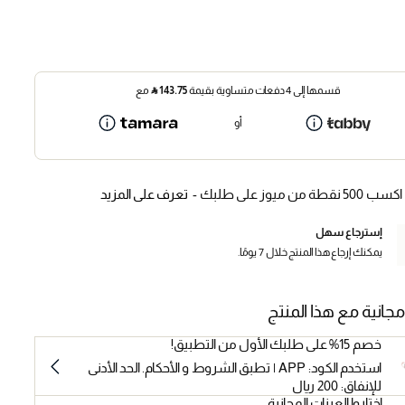
قسمها إلى 4 دفعات متساوية بقيمة
143.75
⃁
مع
أو
اكسب 500 نقطة من ميوز على طلبك -
تعرف على المزيد
إسترجاع سهل
يمكنك إرجاع هذا المنتج خلال 7 يومًا.
مجانية مع هذا المنتج
خصم 15% على طلبك الأول من التطبيق!
استخدم الكود: APP | تطبق الشروط و الأحكام. الحد الأدنى
للإنفاق: 200 ريال
اختاروا العينات المجانية