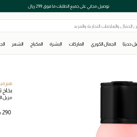
توصيل مجاني على جميع الطلبات ما فوق 299 ريال
 حديثا
الجمال الكوري
الماركات
البشرة
المكياج
الشعر
ال
هيرم
بخاخ ت
مزيل ا
⃁ ⁦290⁩ ‎