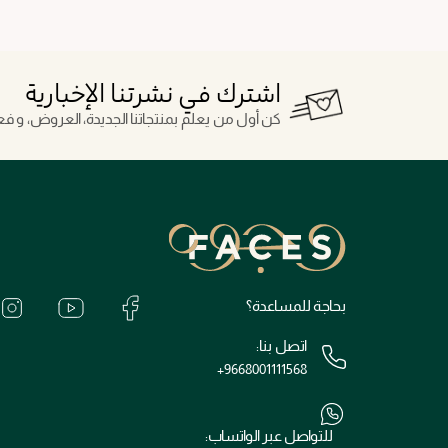
اشترك في نشرتنا الإخبارية
كن أول من يعلم بمنتجاتنا الجديدة، العروض، و فعال
بحاجة للمساعدة؟
اتصل بنا:
+9668001111568
للتواصل عبر الواتساب: