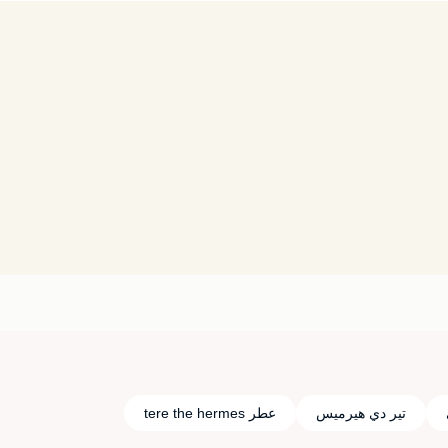
تير دي هيرميس
عطر tere the hermes