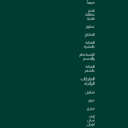
مبيعاً
اشترِ
بطاقة
هدية
عطور
المكياج
العناية
بالبشرة
للإستحمام
والجسم
العناية
بالشعر
الماركات
الرائجة
شانيل
ديور
بربري
إيف
سان
لوران