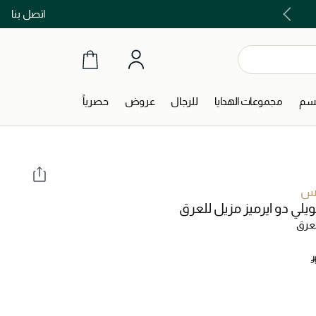
اتصل بنا
اشتري الآن و ادفع لاحقاً مع تابي و تمارا!
جسم
مجموعات الهدايا
للرجال
عروض
حصرياً
يس
ويلي دو ايرميز مزيل للعرق
لعرق
‎ 