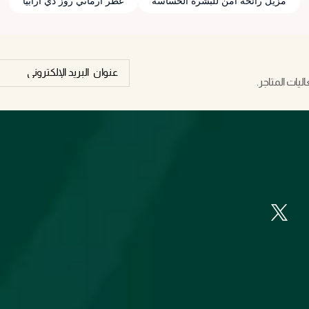
مزيل رائحة أمن للبشرة الحساسة
عطر أرماني روز دي ارابيا
يات المتاجر.