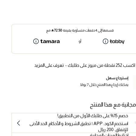
قسمها إلى 4 دفعات متساوية بقيمة
72.50
⃁
مع
أو
اكسب 252 نقطة من ميوز على طلبك -
تعرف على المزيد
إسترجاع سهل
يمكنك إرجاع هذا المنتج خلال 7 يومًا.
مجانية مع هذا المنتج
خصم 15% على طلبك الأول من التطبيق!
استخدم الكود: APP | تطبق الشروط و الأحكام. الحد الأدنى
للإنفاق: 200 ريال
اختاروا العينات المجانية