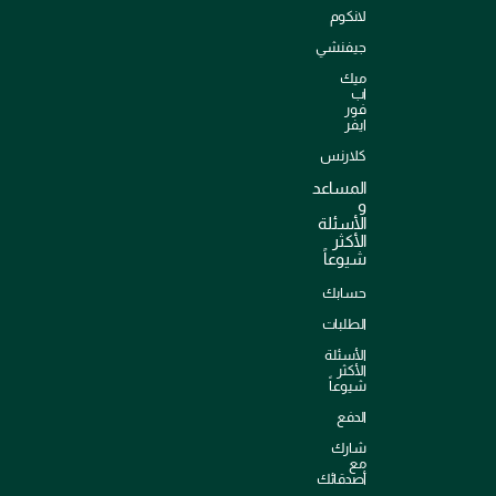
لانكوم
جيفنشي
ميك
اب
فور
ايفر
كلارنس
المساعد
و
الأسئلة
الأكثر
شيوعاً
حسابك
الطلبات
الأسئلة
الأكثر
شيوعاً
الدفع
شارك
مع
أصدقائك