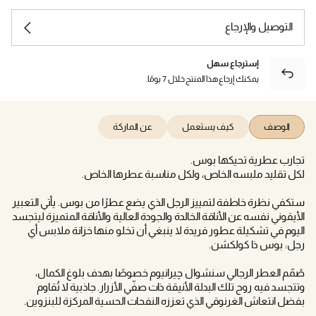
التوصيل والإرجاع
إسترجاع سهل
يمكنك إرجاع هذا المنتج خلال 7 يومًا.
الوصف
كيف يستعمل
عن الماركة
تجارب عطرية تحيكها بوس.
لكل تقليد ملبسه الخاص، ولكل مناسبة عطرها الخاص.
ستكفي نظرة خاطفة لتمييز الرجل الذي يضع عطرًا من بوس. يأتي التعبير
الأيقوني نفسه عن الأناقة الخالدة والجودة العالية والأناقة المتميزة ليتجسد
اليوم في تشكيلة عطور فريدة لا ينبغي أن تخلو منها خزانة ملابس أي
رجل: بوس ذا كولكشن.
صُمّم العطر الرجالي سنشوال چيرانيوم خصوصًا بهدف بلوغ الكمال،
وتتجسد فيه روح تلك البدلة الأنيقة ذات صفّي الأزرار. جاذبية لا تُقاوم
بفضل انتعاش الغرنوقي الذي تعززه النفحات الحسية المركزة للبنزوين.