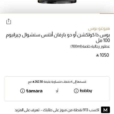
هيوغو بوس
بوس ذا كولكشن أو دو بارفان أنتنس سنشوال چيرانيوم
100 مل
عطور رجالية خاصة
(100ml)
‎ ⃁ ⁦1050⁩ ‎
قسمها إلى 4 دفعات متساوية بقيمة
262.50
⃁
مع
أو
اكسب 913 نقطة من ميوز على طلبك -
تعرف على المزيد