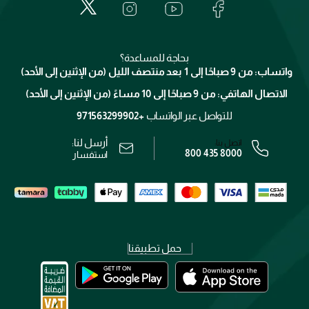
العناية بالبشرة
الدفع
جيفنشي
تواصل معنا
للإستحمام والجسم
شارك مع أصدقائك
ميك اب فور ايفر
منصّة شبكة الشركاء
العناية بالشعر
التوصيل
كلارنس
انضموا لفيسز
بحاجة للمساعدة؟
الإرجاع
واتساب: من 9 صباحًا إلى 1 بعد منتصف الليل (من الإثنين إلى الأحد)
برنامج الولاء ميوز
تتبع طلبك
الاتصال الهاتفي: من 9 صباحًا إلى 10 مساءً (من الإثنين إلى الأحد)
الوظائف
محدد المتاجر
الشروط و الأحكام
للتواصل عبر الواتساب
+971563299902
سياسة الخصوصية
أرسل لنا:
اتصل بنا:
800 435 8000
رقم السجل التجاري: 7013320481 — صادر من وزارة التجارة
استفسار
حمل تطبيقنا