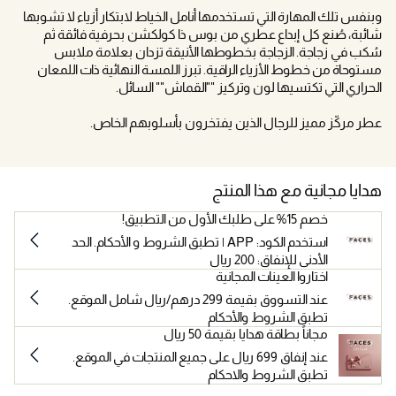
وبنفس تلك المهارة التي تستخدمها أنامل الخياط لابتكار أزياء لا تشوبها
شائبة، صُنع كل إبداع عطري من بوس ذا كولكشن بحرفية فائقة ثم
سُكب في زجاجة. الزجاجة بخطوطها الأنيقة تزدان بعلامة ملابس
مستوحاة من خطوط الأزياء الراقية. تبرز اللمسة النهائية ذات اللمعان
الحراري التي تكتسيها لون وتركيز ""القماش"" السائل.
عطر مركّز مميز للرجال الذين يفتخرون بأسلوبهم الخاص.
هدايا مجانية مع هذا المنتج
خصم 15% على طلبك الأول من التطبيق!
استخدم الكود: APP | تطبق الشروط و الأحكام. الحد
الأدنى للإنفاق: 200 ريال
اختاروا العينات المجانية
عند التسووق بقيمة 299 درهم/ريال شامل الموقع.
تطبق الشروط والأحكام
مجاناً بطاقة هدايا بقيمة 50 ريال
عند إنفاق 699 ريال على جميع المنتجات في الموقع.
تطبق الشروط والاحكام