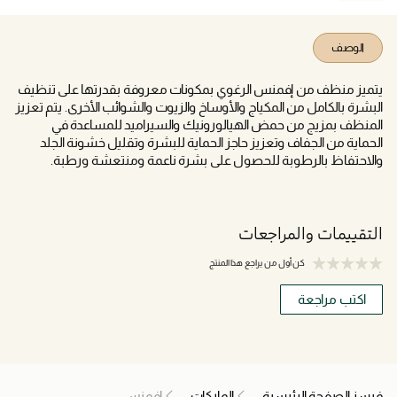
الوصف
يتميز منظف من إفمنس الرغوي بمكونات معروفة بقدرتها على تنظيف
البشرة بالكامل من المكياج والأوساخ والزيوت والشوائب الأخرى. يتم تعزيز
المنظف بمزيج من حمض الهيالورونيك والسيراميد للمساعدة في
الحماية من الجفاف وتعزيز حاجز الحماية للبشرة وتقليل خشونة الجلد
والاحتفاظ بالرطوبة للحصول على بشرة ناعمة ومنتعشة ورطبة.
التقييمات والمراجعات
كن أول من يراجع هذا المنتج
اكتب مراجعة
فيسز الصفحة الرئيسية
الماركات
إفمنس