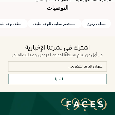
التوصيات
منظف رغوي
مستحضر تنظيف للوجه لطيف
منظف وجه للبش
اشترك في نشرتنا الإخبارية
كن أول من يعلم بمنتجاتنا الجديدة، العروض، و فعاليات المتاجر.
اشترك