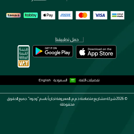
حمل تطبيقنا
تفضيلات اللغة:
السعودية
English
2026 ©
شركة مشاريع متضامنة ذ.م.م، المعروفة تجارياً باسم "وجوه". جميع الحقوق
محفوظة