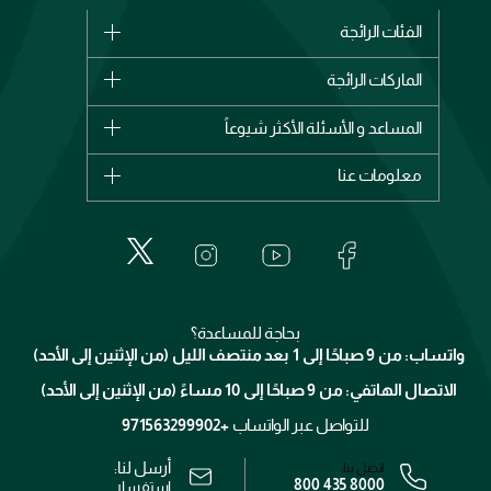
الفئات الرائجة
الماركات
الماركات الرائجة
وصل حديثاً
شانيل
المساعد و الأسئلة الأكثر شيوعاً
الأكثر مبيعاً
ديور
اشترِ بطاقة هدية
حسابك
معلومات عنا
بربري
عطور
الطلبات
إيف سان لوران
حول وجوه
المكياج
الأسئلة الأكثر شيوعاً
لانكوم
خدمات المعارض
العناية بالبشرة
الدفع
جيفنشي
تواصل معنا
للإستحمام والجسم
شارك مع أصدقائك
ميك اب فور ايفر
منصّة شبكة الشركاء
العناية بالشعر
التوصيل
كلارنس
انضموا لفيسز
بحاجة للمساعدة؟
الإرجاع
واتساب: من 9 صباحًا إلى 1 بعد منتصف الليل (من الإثنين إلى الأحد)
برنامج الولاء ميوز
تتبع طلبك
الاتصال الهاتفي: من 9 صباحًا إلى 10 مساءً (من الإثنين إلى الأحد)
الوظائف
محدد المتاجر
الشروط و الأحكام
للتواصل عبر الواتساب
+971563299902
سياسة الخصوصية
أرسل لنا:
اتصل بنا:
800 435 8000
رقم السجل التجاري: 7013320481 — صادر من وزارة التجارة
استفسار