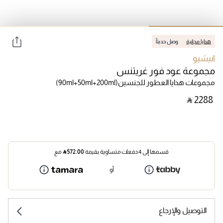
هدايا مجانية
وصل حديثاً
انيشيو
مجموعة عود فور غريتنس
مجموعات هدايا العطور للجنسين
(90ml+50ml+200ml)
‎ ⃁ ⁦2288⁩ ‎
قسمها إلى 4 دفعات متساوية بقيمة
572.00
⃁
مع
أو
التوصيل والإرجاع