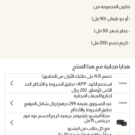
تتكون المجموعة من:
- أو دو بارفان (90 مل)
- عطر شعر (50 مل)
- كريم جسم (200 مل)
هدايا مجانية مع هذا المنتج
خصم 15% على طلبك الأول من التطبيق!
استخدم الكود: APP | تطبق الشروط و الأحكام. الحد
الأدنى للإنفاق: 200 ريال
اختاروا العينات المجانية
عند التسووق بقيمة 299 درهم/ريال شامل الموقع.
تطبق الشروط والأحكام
مجاناً انيشيو بارفيومز بريفيه كريم الجسم عود فور
جريتنس 15مل
مع كل طلب من انيشيو
مجاناً بطاقة هدايا بقيمة 50 ريال