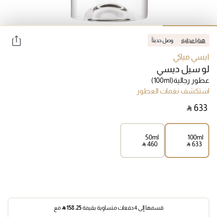
هدايا مجانية
وصل حديثاً
ايسي مياكي
لو سيل ديسي
عطور رجالية
(100ml)
استكشف نغمات العطور
‎ ⃁ ⁦633⁩ ‎
50ml
100ml
‎ ⃁ ⁦460⁩ ‎
‎ ⃁ ⁦633⁩ ‎
قسمها إلى 4 دفعات متساوية بقيمة
158.25
⃁
مع