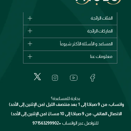
الفئات الرائجة
الماركات
الماركات الرائجة
وصل حديثاً
شانيل
المساعد و الأسئلة الأكثر شيوعاً
الأكثر مبيعاً
ديور
اشترِ بطاقة هدية
حسابك
معلومات عنا
بربري
عطور
الطلبات
إيف سان لوران
حول وجوه
المكياج
الأسئلة الأكثر شيوعاً
لانكوم
خدمات المعارض
العناية بالبشرة
الدفع
جيفنشي
تواصل معنا
للإستحمام والجسم
شارك مع أصدقائك
ميك اب فور ايفر
منصّة شبكة الشركاء
العناية بالشعر
التوصيل
كلارنس
انضموا لفيسز
بحاجة للمساعدة؟
الإرجاع
واتساب: من 9 صباحًا إلى 1 بعد منتصف الليل (من الإثنين إلى الأحد)
برنامج الولاء ميوز
تتبع طلبك
الاتصال الهاتفي: من 9 صباحًا إلى 10 مساءً (من الإثنين إلى الأحد)
الوظائف
محدد المتاجر
الشروط و الأحكام
للتواصل عبر الواتساب
+971563299902
سياسة الخصوصية