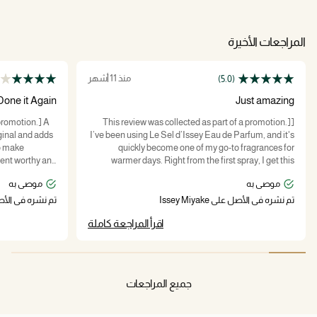
المراجعات الأخيرة
منذ 11 أشهر
(5.0)
Done it Again
Just amazing
 promotion.] A
[This review was collected as part of a promotion.]
iginal and adds
I’ve been using Le Sel d’Issey Eau de Parfum, and it's
o make
quickly become one of my go-to fragrances for
vent worthy and
warmer days. Right from the first spray, I get this
he simple
brilliantly fresh, marine vibe—think salt, seaweed, and
موصى به
موصى به
appily own both
a spark of ginger—before it settles into warm, woody
e evening.
amber and incense. It’s like that moment when ocean
تم نشره في الأصل على Issey Miyake
تم نشره في الأصل على e
ing great work
waves meet the shore: clean, invigorating, yet
اقرأ المراجعة كاملة
ome up with
grounded. The longevity is impressive—I can still
my brother who
catch whiffs hours later, especially on my clothes. And
the bottle? So sleek and minimal, it’s such a standout
on my dresser. Worth a try if you love fresh aquatic
scents with substance.
جميع المراجعات