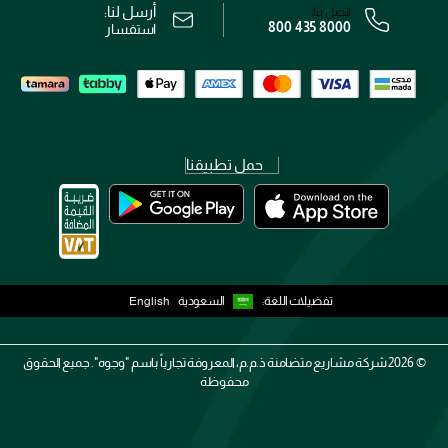
أرسل لنا:
اتصل بنا:
800 435 8000
رقم السجل التجاري: 7013320481 — صادر من وزارة التجارة
استفسار
حمل تطبيقنا
تفضيلات اللغة:
السعودية
English
2026 ©
شركة مشاريع متضامنة ذ.م.م، المعروفة تجارياً باسم "وجوه". جميع الحقوق
محفوظة