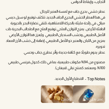
التجارب، وإيقاظ الحواس.
عطر خشبي بحري جاف مع لمسة العنبر للرجال
في هذا العطر الخشبي البحري الجاف الجديد، تتكثف توقيع لو سيل ديسي
مياكي. في رائحة مليئة بالحركة اللامتناهية، تلتقي نضارة البحر بالحيوية
الدافئة للأرض. يمزج التوازن الملحي توقيع الملح مع الطحالب البحرية ذات
الأصل الطبيعي وخشب السنديان الطبيعي. ويُعزز هذا التوازن الأرضي
بمزيج من اللبان والعنبر ذو الأصل الطبيعي، إضافة إلى خشب الأرز المعاد
تدويره.
عطر يدوم طويلاً مع كثافة جديدة وأثر عطري جذاب وحسي.
مصنوع من 94% مكونات طبيعية، بما في ذلك كحول فرنسي طبيعي
100%، ومعتمد كمنتج نباتي (فيغان).
الانطباع الأول الجديد.
Top Notes
عبير بحري
زنجبيل