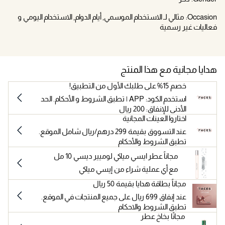
Occasion:
مثالي لـ الاستخدام الموسمي, أيام الدوام, الاستخدام اليومي و
فعاليات غير رسمية
هدايا مجانية مع هذا المنتج
خصم 15% على طلبك الأول من التطبيق!
استخدم الكود: APP | تطبق الشروط و الأحكام. الحد
الأدنى للإنفاق: 200 ريال
اختاروا العينات المجانية
عند التسووق بقيمة 299 درهم/ريال شامل الموقع.
تطبق الشروط والأحكام
مجاناً عطر ايسي مياكي لوميير ديسي 10 مل
مع أي عملية شراء من إيسي مياكي
مجاناً بطاقة هدايا بقيمة 50 ريال
عند إنفاق 699 ريال على جميع المنتجات في الموقع.
تطبق الشروط والاحكام
مجانًا بخاخ عطر