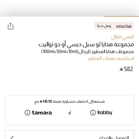
هدايا مجانية
وصل حديثاً
ايسي مياكي
مجموعة هدايا لو سيل ديسي أو دو تواليت
مجموعات هدايا العطور للرجال
(100ml+50ml+10ml)
استكشف نغمات العطور
‎ ⃁ ⁦582⁩ ‎
قسمها إلى 4 دفعات متساوية بقيمة
145.50
⃁
مع
أو
التوصيل والإرجاع