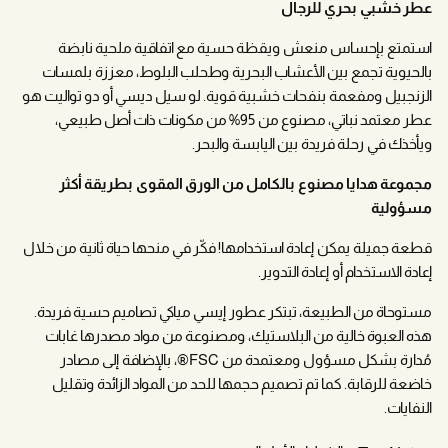
عطر خشبي بحري للرجال
استمتع بإحساس منعش ويقظة حسية مع اتفاقية ملحية نابضة
بالحيوية تجمع بين الأعشاب البحرية وطحلب البلوط، معززة بلمسات
الزنجبيل ومفعمة بنفحات خشبية قوية. لو سيل ديسي أو دو تواليت هو
عطر معتمد نباتي، مصنوع من 95% من مكونات ذات أصل طبيعي،
ويأخذك في رحلة فريدة بين اليابسة والبحر.
مجموعة هدايا مصنوع بالكامل من الورق المقوى بطريقة أكثر
مسؤولية
قطعة جميلة يمكن إعادة استخدامها! فكّر في منحها حياة ثانية من خلال
إعادة الاستخدام أو إعادة التدوير.
مستوحاة من الطبيعة، تبتكر عطور إيسي مياكي تصاميم حسية فريدة.
هذه العبوة خالية من البلاستيك، ومصنوعة من مواد مصدرها غابات
مُدارة بشكل مسؤول ومعتمدة من FSC®، بالإضافة إلى مصادر
خاضعة للرقابة. كما تم تصميم حجمها للحد من المواد الزائدة وتقليل
النفايات.