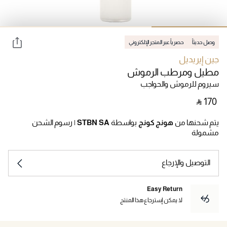
وصل حديثاً
حصرياً عبر المتجر الإلكتروني
جين إيريديل
مطيل ومرطب الرموش
سيروم للرموش والحواجب
‎ ⃁ ⁦170⁩ ‎
يتم شحنها من
هونج كونج
بواسطة
STBN SA
|
رسوم الشحن
مشمولة
التوصيل والإرجاع
Easy Return
لا يمكن إسترجاع هذا المنتج