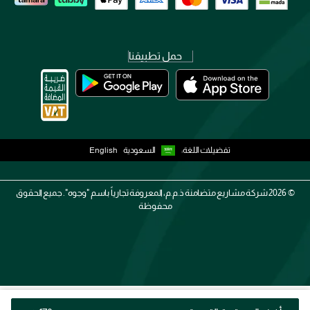
حمل تطبيقنا
تفضيلات اللغة:
السعودية
English
2026 ©
شركة مشاريع متضامنة ذ.م.م، المعروفة تجارياً باسم "وجوه". جميع الحقوق
محفوظة