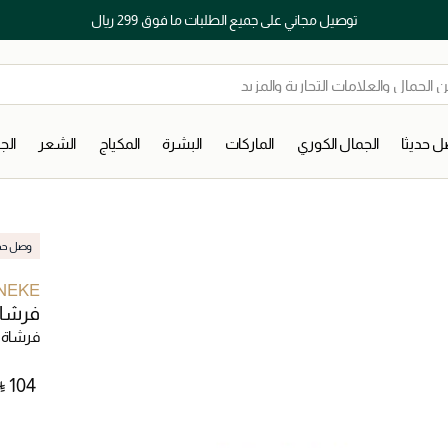
توصيل مجاني على جميع الطلبات ما فوق 299 ريال
 حديثا
الجمال الكوري
الماركات
البشرة
المكياج
الشعر
ال
وصل حديث
NEKE
فرشاة
فرشاة 
⃁ ⁦104⁩ ‎