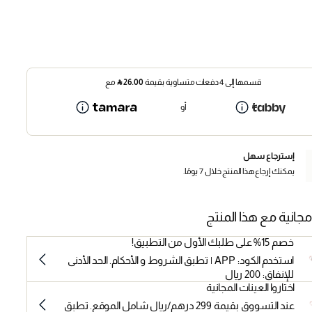
قسمها إلى 4 دفعات متساوية بقيمة
26.00
⃁
مع
أو
إسترجاع سهل
يمكنك إرجاع هذا المنتج خلال 7 يومًا.
مجانية مع هذا المنتج
خصم 15% على طلبك الأول من التطبيق!
استخدم الكود: APP | تطبق الشروط و الأحكام. الحد الأدنى
للإنفاق: 200 ريال
اختاروا العينات المجانية
عند التسووق بقيمة 299 درهم/ريال شامل الموقع. تطبق