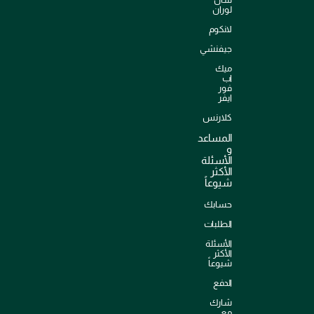
لوران
لانكوم
جيفنشي
ميك
اب
فور
ايفر
كلارنس
المساعد
و
الأسئلة
الأكثر
شيوعاً
حسابك
الطلبات
الأسئلة
الأكثر
شيوعاً
الدفع
شارك
مع