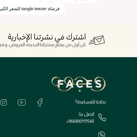
فرشاة tangle teezer للشعر الكيرلي
اشترك في نشرتنا الإخبارية
كن أول من يعلم بمنتجاتنا الجديدة، العروض، و فعال
بحاجة للمساعدة؟
اتصل بنا:
+9668001111568