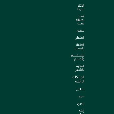
الأكثر
مبيعاً
اشترِ
بطاقة
هدية
عطور
المكياج
العناية
بالبشرة
للإستحمام
والجسم
العناية
بالشعر
الماركات
الرائجة
شانيل
ديور
بربري
إيف
سان