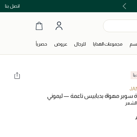
اتصل بنا
اشتري الآن و ادفع لاحقاً مع تابي و تمارا!
جسم
مجموعات الهدايا
للرجال
عروض
حصرياً
اً
JA
 سوبر مهواة بدبابيس ناعمة — ليموني
الشعر
‎ 