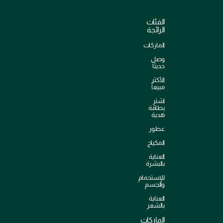
الفئات
الرائجة
الماركات
وصل
حديثاً
الأكثر
مبيعاً
اشترِ
بطاقة
هدية
عطور
المكياج
العناية
بالبشرة
للإستحمام
والجسم
العناية
بالشعر
الماركات