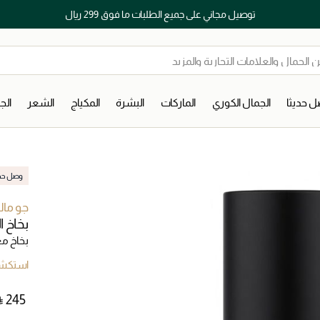
توصيل مجاني على جميع الطلبات ما فوق 299 ريال
 حديثا
الجمال الكوري
الماركات
البشرة
المكياج
الشعر
ال
وصل حديث
جو مال
بخاخ 
بخاخ م
استكشف
⃁ ⁦245⁩ ‎