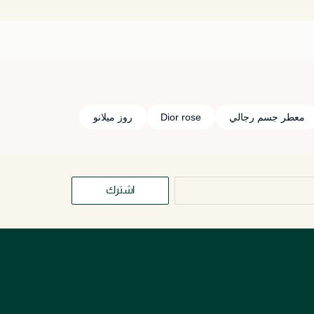
معطر جسم رجالي
Dior rose
روز ميلانو
اشترك