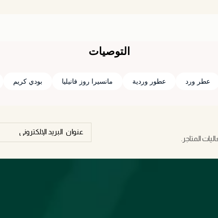
التوصيات
عطر ورد
عطور وردية
مانسيرا روز فانيليا
بودي كريم
يات المتاجر.