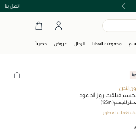
اتصل بنا
اشتري الآن و ادفع لاحقاً مع تابي و تمارا!
جسم
مجموعات الهدايا
للرجال
عروض
حصرياً
اً
ون لندن
الجسم فيلڤت روز آند عود
عطر للجسم
(125ml)
 نغمات العطور
‎ 