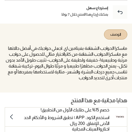
إسترجاع سهل
يمكنك إرجاع هذا المنتج خلال 7 يومًا.
الوصف
ماسكرا الحواجب الشفافة بفيتامين اي .اجعلي حواجبك في أفضل حالاتها
مع ماسكرا الحواجب الشفافة من كاتيااختيار مثالي للحصول على حواجب
مرتبة وطبيعية!- خفيفة ولطيفة على الحواجب- تثبيت طويل الأمد بدون
تكتل- يمنح الحواجب مظهرًا طبيعيا و مرتّبًا طوال اليوم- تركيبة شفافة
تناسب جميع درجات البشرة والشعر- مثالية لاستخدامها بمفردها أو مع
منتجات أخرى لتحديد الحواجب
هدايا مجانية مع هذا المنتج
خصم 15% على طلبك الأول من التطبيق!
استخدم الكود: APP | تطبق الشروط و الأحكام. الحد
الأدنى للإنفاق: 200 ريال
اختاروا العينات المجانية