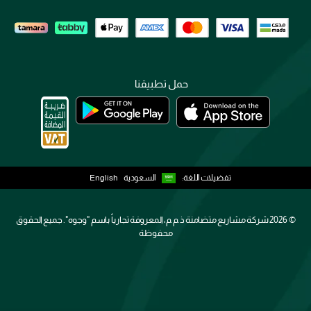
حمل تطبيقنا
تفضيلات اللغة:
السعودية
English
2026 ©
شركة مشاريع متضامنة ذ.م.م، المعروفة تجارياً باسم "وجوه". جميع الحقوق
محفوظة