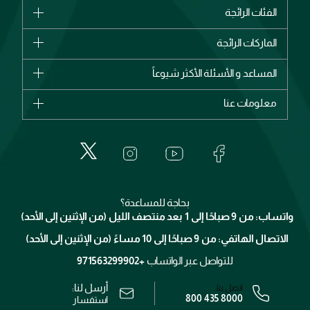
الفئات الرائجة
الماركات
الماركات الرائجة
وصل حديثاً
شانيل
المساعد و الأسئلة الأكثر شيوعاً
الأكثر مبيعاً
ديور
اشترِ بطاقة هدية
حسابك
معلومات عنا
بربري
عطور
الطلبات
إيف سان لوران
حول وجوه
المكياج
الأسئلة الأكثر شيوعاً
لانكوم
خدمات المعارض
العناية بالبشرة
الدفع
جيفنشي
تواصل معنا
للإستحمام والجسم
شارك مع أصدقائك
ميك اب فور ايفر
منصّة شبكة الشركاء
العناية بالشعر
التوصيل
كلارنس
انضموا لفيسز
بحاجة للمساعدة؟
الإرجاع
واتساب: من 9 صباحًا إلى 1 بعد منتصف الليل (من الإثنين إلى الأحد)
برنامج الولاء ميوز
تتبع طلبك
الاتصال الهاتفي: من 9 صباحًا إلى 10 مساءً (من الإثنين إلى الأحد)
الوظائف
محدد المتاجر
الشروط و الأحكام
للتواصل عبر الواتساب
+971563299902
سياسة الخصوصية
أرسل لنا:
اتصل بنا:
800 435 8000
رقم السجل التجاري: 7013320481 — صادر من وزارة التجارة
استفسار