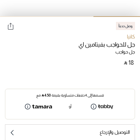
وصل حديثاً
كاتيا
جل للحواجب بفيتامين اي
جل حواجب
‎ ⃁ ⁦18⁩ ‎
قسمها إلى 4 دفعات متساوية بقيمة
4.50
⃁
مع
أو
التوصيل والإرجاع