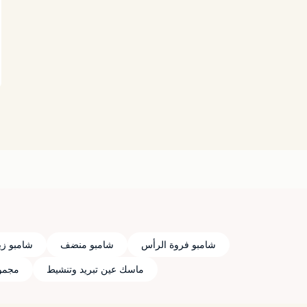
شامبو فروة الرأس
شامبو منضف
شامبو زي
ماسك عين تبريد وتنشيط
مجموع