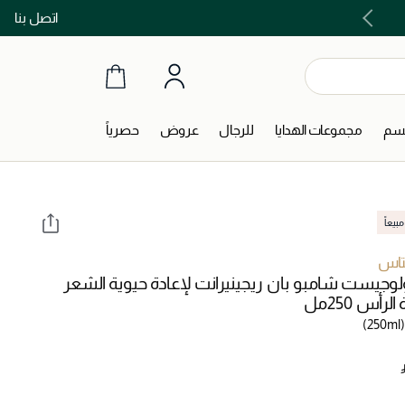
اتصل بنا
اشتري الآن و ادفع لاحقاً مع تابي و تمارا!
جسم
مجموعات الهدايا
للرجال
عروض
حصرياً
بيعاً
تاس
لوجيست شامبو بان ريجينيرانت لإعادة حيوية الشعر
لرأس 250مل
(250ml)
‎ 