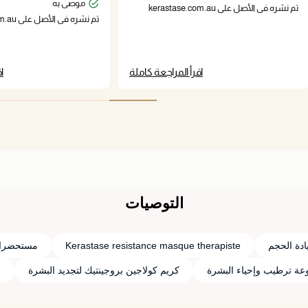
موصى به
تم نشره في الأصل على kerastase.com.au
تم نشره في الأصل على kerastase.com.au
اقرأ المراجعة كاملة
ا
التوصيات
ادة الحجم
Kerastase resistance masque therapiste
مستحضرات 
ة ترطيب وإحياء البشرة
كريم كولاجين بروجينتيك لتجديد البشرة
م