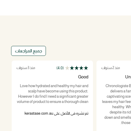
جميع المراجعات
منذ 2 سنوات
منذ 3 سنوات
(4.0)
er
Good
Unl
s a
Love how hydrated and healthy my hair and
Chronologiste
ves
scalp have become using this product.
delivers a fa
g a
However I do find I need a significant greater
captivating scen
ow.
volume of product to ensure a thorough clean
leaves my hair feel
healthy. Wha
despite its ri
تم نشره في الأصل على kerastase.com.au
down and smells 
تم ن
those 