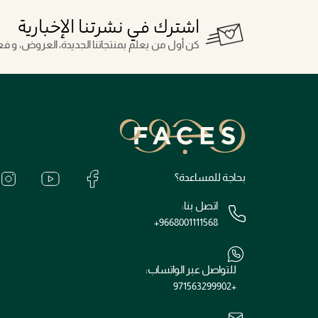
اشترك في نشرتنا الإخبارية
كن أول من يعلم بمنتجاتنا الجديدة، العروض، و فعال
بحاجة للمساعدة؟
اتصل بنا:
+9668001111568
للتواصل عبر الواتساب:
+971563299902