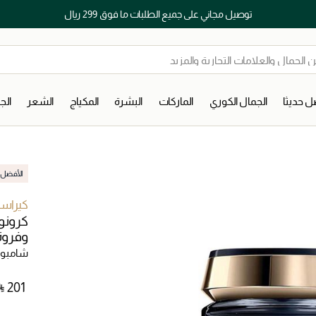
توصيل مجاني على جميع الطلبات ما فوق 299 ريال
 حديثا
الجمال الكوري
الماركات
البشرة
المكياج
الشعر
ال
الأفضل م
كيراس
كرونو
وفروة ا
شامبو
⃁ ⁦201⁩ ‎