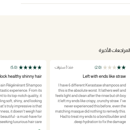
لمراجعات الأخيرة
منذ 3 سنوات
(5.0)
(2.0)
ock healthy shinny hair
Left with ends like straw
 Bain Régénérant Shampoo
I have 6 different Kerastase shampoos and
ntastic experience. From its
this is the absolute worst. It lathers well and
t to its top-notch quality, it
feels light and clean after the rinse but oh boy
ing soft, shiny, and looking
it left my ends like crispy, crunchy straw. I've
t's truly impressive is that
never experienced this before, even the
chness, it doesn't weigh hair
matching masque did nothing to remedy this.
beautiful - a must-have for
Had to treat my ends to a bond builder and
seeking luxurious hair care.
deep hydration to fix the damage.