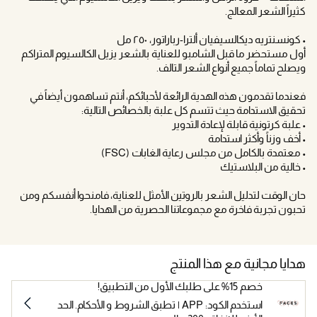
كثيراً الشعر المعالج.
• كونسنتريه ديكالسيفيان ألترا-رباراتور، ٢٥٠ مل
أول مستحضر ما قبل الشامبو للعناية بالشعر يزيل الكالسيوم المتراكم
ويصلح تماماً جميع أنواع الشعر التالف.
فعندما تقدمون هذه الهدية الرائعة لأحبائكم، أنتم تساهمون أيضاً في
تحقيق الاستدامة حيث تتسم كل علبة بالخصائص التالية:
• علبة كرتونية قابلة لإعادة التدوير
• أخف وزناً وأكثر استدامة
• معتمدة بالكامل من مجلس رعاية الغابات (FSC)
• خالية من البلاستيك
حان الوقت لتدليل الشعر بالروتين الأمثل للعناية، فامنحوا أنفسكم ومن
تحبون تجربة فاخرة مع مجموعاتنا الحصرية من الهدايا.
هدايا مجانية مع هذا المنتج
خصم 15% على طلبك الأول من التطبيق!
استخدم الكود: APP | تطبق الشروط و الأحكام. الحد