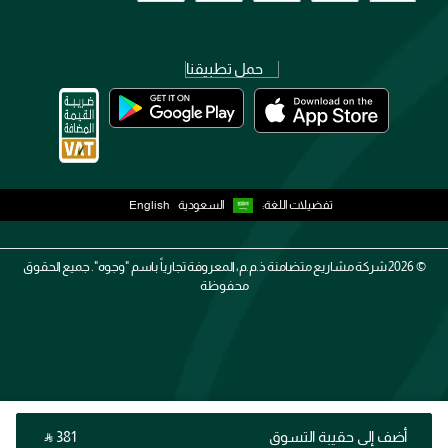
حمل تطبيقنا
تفضيلات اللغة:
السعودية
English
2026 ©
شركة مشاريع متضامنة ذ.م.م، المعروفة تجارياً باسم "وجوه". جميع الحقوق
محفوظة
أضف إلى حقيبة التسوق
‎ ⃁ ⁦381⁩ ‎