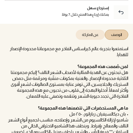
إسترجاع سهل
يمكنك إرجاع هذا المنتج خلال 7 يومًا.
الوصف
عن الماركة
استمتعوا بتجربة عالم كيراستاس الفاخر مع مجموعاتنا محدودة الإصدار
للهدايا.
لمن صُممت هذه المجموعة؟
هل تبحثون عن الهدية المثالية لأصحاب الشعر التالف؟ إليكم مجموعتنا
الثلاثية محدودة الإصدار، والغنية بمكونات منقّية ومرمّمة مثل حمض
الستريك والجلايسين، التي توفر عناية بمستوى الصالونات لشعرٍ أقوى
وأكثر لمعاناً. أدخلوا البهجة إلى قلوب من تحبون مع هذه المجموعة
الفاخرة التي تجدد حيوية الشعر وتنعّمه وتضفي عليه اللمعان.
ما هي المستحضرات التي تتضمنها هذه المجموعة؟
• بان ديكالسيفيان رباراتور، ٢٥٠ مل
شامبو لإزالة الكالسيوم من الشعر وإصلاحه، مناسب لجميع أنواع الشعر
التالف والمعالج بإفراط. وينظف هذا الشامبو الاحترافي الخالي من
السلفات** فروة الرأس والشعر بلطف ويزيل الكالسيوم الذي يُضعف