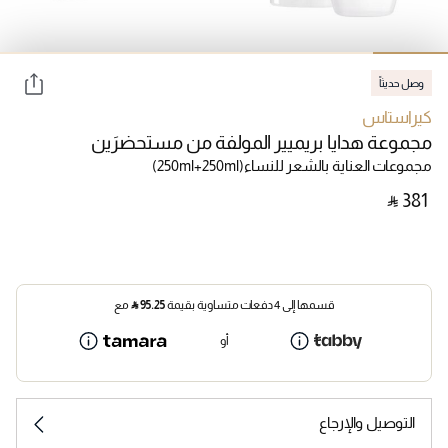
وصل حديثاً
كيراستاس
مجموعة هدايا بريميير المولفة من مستحضرَين
مجموعات العناية بالشعر للنساء
(250ml+250ml)
‎ ⃁ ⁦381⁩ ‎
قسمها إلى 4 دفعات متساوية بقيمة
95.25
⃁
مع
أو
التوصيل والإرجاع