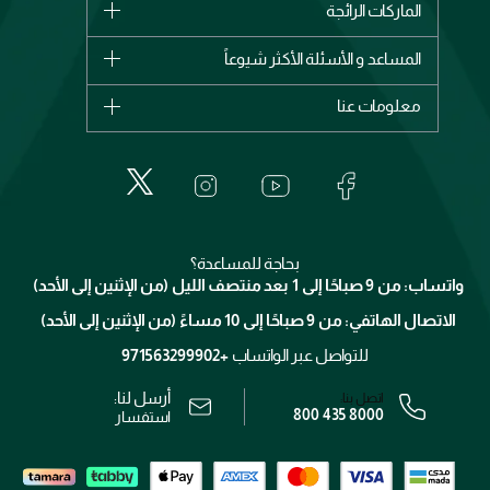
الماركات الرائجة
وصل حديثاً
شانيل
المساعد و الأسئلة الأكثر شيوعاً
الأكثر مبيعاً
ديور
اشترِ بطاقة هدية
حسابك
معلومات عنا
بربري
عطور
الطلبات
إيف سان لوران
حول وجوه
المكياج
الأسئلة الأكثر شيوعاً
لانكوم
خدمات المعارض
العناية بالبشرة
الدفع
جيفنشي
تواصل معنا
للإستحمام والجسم
شارك مع أصدقائك
ميك اب فور ايفر
منصّة شبكة الشركاء
العناية بالشعر
التوصيل
كلارنس
انضموا لفيسز
بحاجة للمساعدة؟
الإرجاع
واتساب: من 9 صباحًا إلى 1 بعد منتصف الليل (من الإثنين إلى الأحد)
برنامج الولاء ميوز
تتبع طلبك
الاتصال الهاتفي: من 9 صباحًا إلى 10 مساءً (من الإثنين إلى الأحد)
الوظائف
محدد المتاجر
الشروط و الأحكام
للتواصل عبر الواتساب
+971563299902
سياسة الخصوصية
أرسل لنا:
اتصل بنا:
800 435 8000
رقم السجل التجاري: 7013320481 — صادر من وزارة التجارة
استفسار