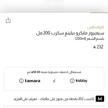
كيراستاس
سيمبيوز مايكرو بيلينغ سكرب 200 مل
بلسم الشعر
(200ml)
‎ ⃁ ⁦232⁩ ‎
قسمها إلى 4 دفعات متساوية بقيمة
58.00
⃁
مع
أو
اكسب 202 نقطة من ميوز على طلبك -
تعرف على المزيد