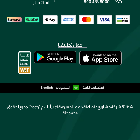
800 435 8000
رقم السجل التجاري: 7013320481 — صادر من وزارة التجارة
استفسار
حمل تطبيقنا
تفضيلات اللغة:
السعودية
English
2026 ©
شركة مشاريع متضامنة ذ.م.م، المعروفة تجارياً باسم "وجوه". جميع الحقوق
محفوظة