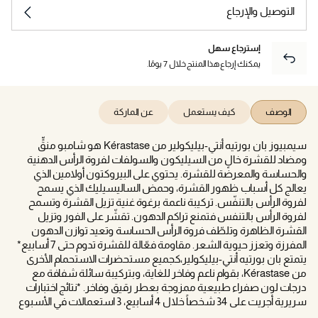
التوصيل والإرجاع
إسترجاع سهل
يمكنك إرجاع هذا المنتج خلال 7 يومًا.
الوصف
كيف يستعمل
عن الماركة
سيمبيوز بان بورتيه أنتي-بيليكولير من Kérastase هو شامبو منقٍّ
ومضاد للقشرة خالٍ من السيليكون والسولفات لفروة الرأس الدهنية
والحساسة والمعرضة للقشرة. يحتوي على البيروكتون أولامين الذي
يعالج كل أسباب ظهور القشرة، وحمض الساليسيليك الذي يسمح
لفروة الرأس بالتنفّس. تركيبة ناعمة برغوة غنية تزيل القشرة وتسمح
لفروة الرأس بالتنفس فتمنع تراكم الدهون. تقشّر على الفور وتزيل
القشرة الظاهرة وتلطّف فروة الرأس الحساسة وتعيد توازن الدهون
المفرزة وتعزز حيوية الشعر. مقاومة فعّالة للقشرة تدوم حتى 7 أسابيع*
يتمتع بان بورتيه أنتي-بيليكولير،كجميع مستحضرات الاستحمام الأخرى
من Kérastase، بقوام ناعم وفاخر للغاية، وبتركيبة سائلة شفافة مع
درجات لون صفراء طبيعية ممزوجة بعطر رقيق وفاخر. *نتائج اختبارات
سريرية أجريت على 34 شخصاً خلال 4 أسابيع، 3 استعمالات في الأسبوع