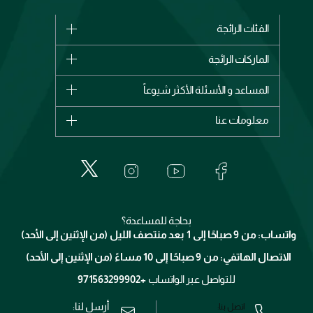
الفئات الرائجة
الماركات
الماركات الرائجة
وصل حديثاً
شانيل
المساعد و الأسئلة الأكثر شيوعاً
الأكثر مبيعاً
ديور
اشترِ بطاقة هدية
حسابك
معلومات عنا
بربري
عطور
الطلبات
إيف سان لوران
حول وجوه
المكياج
الأسئلة الأكثر شيوعاً
لانكوم
خدمات المعارض
العناية بالبشرة
الدفع
جيفنشي
تواصل معنا
للإستحمام والجسم
شارك مع أصدقائك
ميك اب فور ايفر
منصّة شبكة الشركاء
العناية بالشعر
التوصيل
كلارنس
انضموا لفيسز
بحاجة للمساعدة؟
الإرجاع
واتساب: من 9 صباحًا إلى 1 بعد منتصف الليل (من الإثنين إلى الأحد)
برنامج الولاء ميوز
تتبع طلبك
الاتصال الهاتفي: من 9 صباحًا إلى 10 مساءً (من الإثنين إلى الأحد)
الوظائف
محدد المتاجر
الشروط و الأحكام
للتواصل عبر الواتساب
+971563299902
سياسة الخصوصية
أرسل لنا:
اتصل بنا: